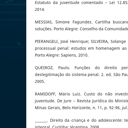
Estatuto da juventude comentado – Lei 12.852
2014.
MESSIAS, Simone Fagundes. Cartilha buscand
soluções. Porto Alegre: Conselho da Comunidade
PIERANGELI, José Henrique; SILVEIRA, Solange (
processual penal: estudos em homenagem ao P
Porto Alegre: Sapiens, 2010.
QUEIROZ, Paulo. Funções do direito pena
deslegitimação do sistema penal. 2. ed. São Pau
2005.
RAMIDOFF, Mário Luiz. Custo do não invest
juventude. De Jure – Revista Jurídica do Minist
Minas Gerais, Belo Horizonte, n. 11, p. 92-96, jul
_______. Direito da criança e do adolescente: t
integral. Curitiba: Vicentina, 2008.