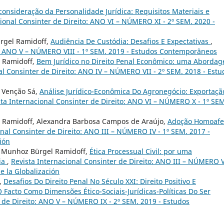
onsideração da Personalidade Jurídica: Requisitos Materiais e
cional Consinter de Direito: ANO VI – NÚMERO XI - 2º SEM. 2020 -
rgel Ramidoff,
Audiência De Custódia: Desafios E Expectativas
,
to: ANO V – NÚMERO VIII - 1º SEM. 2019 - Estudos Contemporâneos
l Ramidoff,
Bem Jurídico no Direito Penal Econômico: uma Aborda
al Consinter de Direito: ANO IV – NÚMERO VII - 2º SEM. 2018 - Estu
o Venção Sá,
Análise Jurídico-Econômica Do Agronegócio: Exportaçã
sta Internacional Consinter de Direito: ANO VI – NÚMERO X - 1º SE
l Ramidoff, Alexandra Barbosa Campos de Araújo,
Adoção Homoafe
onal Consinter de Direito: ANO III – NÚMERO IV - 1º SEM. 2017 -
ión
sa Munhoz Bürgel Ramidoff,
Ética Processual Civil: por uma
ia
,
Revista Internacional Consinter de Direito: ANO III – NÚMERO V
e la Globalización
r,
Desafios Do Direito Penal No Século XXI: Direito Positivo E
 Facto Como Dimensões Ético-Sociais-Jurídicas-Políticas Do Ser
r de Direito: ANO V – NÚMERO IX - 2º SEM. 2019 - Estudos