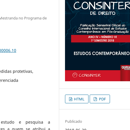
; Mestranda no Programa de
.00006.10
edidas protetivas,
erenciada
HTML
PDF
Publicado
 estudo e pesquisa a
ntes a quem se atribui a