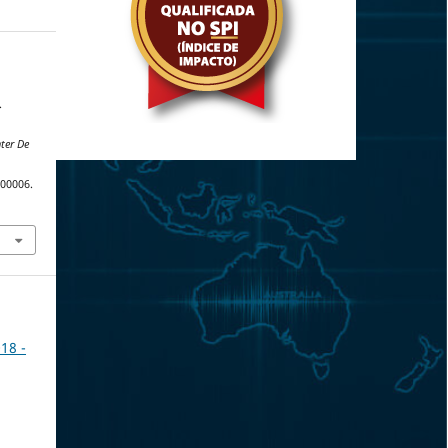
.
nter De
.00006.
18 -