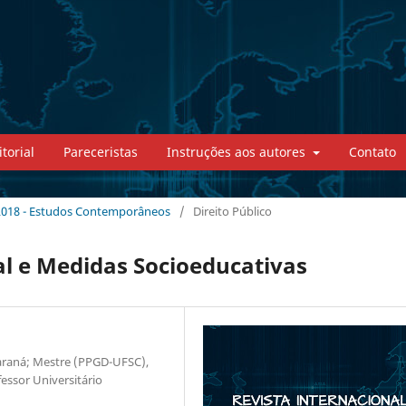
torial
Pareceristas
Instruções aos autores
Contato
2018 - Estudos Contemporâneos
/
Direito Público
al e Medidas Socioeducativas
araná; Mestre (PPGD-UFSC),
ssor Universitário