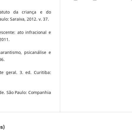
statuto da criança e do
ulo: Saraiva, 2012. v. 37.
escente: ato infracional e
2011.
garantismo, psicanálise e
06.
e geral. 3. ed. Curitiba:
de. São Paulo: Companhia
s)