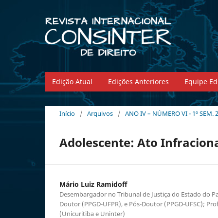
Edição Atual
Edições Anteriores
Equipe Edi
Início
/
Arquivos
/
ANO IV – NÚMERO VI - 1º SEM. 
Adolescente: Ato Infracion
Mário Luiz Ramidoff
Desembargador no Tribunal de Justiça do Estado do P
Doutor (PPGD-UFPR), e Pós-Doutor (PPGD-UFSC); Profe
(Unicuritiba e Uninter)