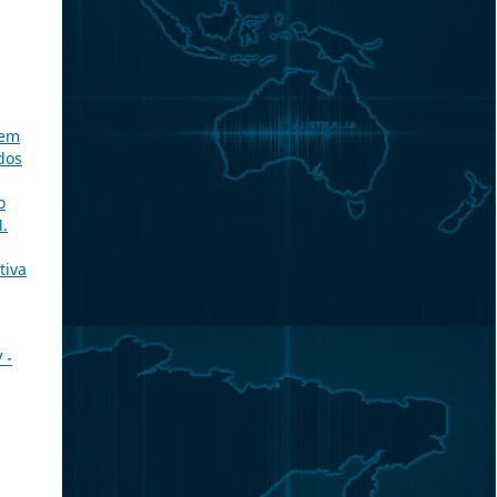
gem
dos
o
M.
tiva
 -