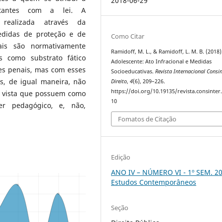
2018-06-29
litantes com a lei. A
 realizada através da
edidas de proteção e de
Como Citar
nais são normativamente
Ramidoff, M. L., & Ramidoff, L. M. B. (2018)
s como substrato fático
Adolescente: Ato Infracional e Medidas
ões penais, mas com esses
Socioeducativas.
Revista Internacional Consi
s, de igual maneira, não
Direito
,
4
(6), 209–226.
https://doi.org/10.19135/revista.consinter
 vista que possuem como
10
ter pedagógico, e, não,
Fomatos de Citação
Edição
ANO IV – NÚMERO VI - 1º SEM. 20
Estudos Contemporâneos
Seção