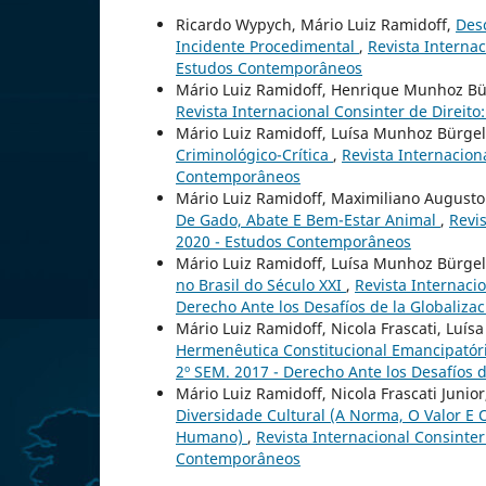
Ricardo Wypych, Mário Luiz Ramidoff,
Desc
Incidente Procedimental
,
Revista Interna
Estudos Contemporâneos
Mário Luiz Ramidoff, Henrique Munhoz Bü
Revista Internacional Consinter de Direi
Mário Luiz Ramidoff, Luísa Munhoz Bürge
Criminológico-Crítica
,
Revista Internacion
Contemporâneos
Mário Luiz Ramidoff, Maximiliano August
De Gado, Abate E Bem-Estar Animal
,
Revi
2020 - Estudos Contemporâneos
Mário Luiz Ramidoff, Luísa Munhoz Bürge
no Brasil do Século XXI
,
Revista Internaci
Derecho Ante los Desafíos de la Globalizac
Mário Luiz Ramidoff, Nicola Frascati, Luí
Hermenêutica Constitucional Emancipatór
2º SEM. 2017 - Derecho Ante los Desafíos d
Mário Luiz Ramidoff, Nicola Frascati Junio
Diversidade Cultural (A Norma, O Valor E O
Humano)
,
Revista Internacional Consinte
Contemporâneos