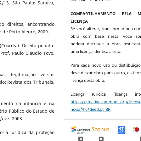
/13. São Paulo: Saraiva,
COMPARTILHAMENTO PELA M
LICENÇA
o direitos, encontrando
Se você alterar, transformar ou criar
 de Porto Alegre, 2009.
obra com base nesta, você so
poderá distribuir a obra resultan
Coords.). Direito penal e
uma licença idêntica a esta.
rof. Paulo Cláudio Tovo.
Para cada novo uso ou distribuição
deve deixar claro para outro, os ter
l: legitimação versus
licença desta obra.
lo: Revista dos Tribunais,
Licença Jurídica (licença integ
https://creativecommons.org/licens
imento na infância e na
nc-sa/4.0/deed.pt_BR
ério Público do Estado de
./dez. 2008.
eoria jurídica da proteção
0
0