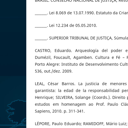
BRASIL. CONSELHO NACIONAL DE JUSTIÇA, Resolu
_______. Lei 8.069 de 13.07.1990. Estatuto da Cri
_______. Lei 12.234 de 05.05.2010.
_______. SUPERIOR TRIBUNAL DE JUSTIÇA, Súmula
CASTRO, Eduardo. Arqueología del poder e 
Dumézil, Foucault, Agamben. Cultura e Fé – 
Porto Alegre: Instituto de Desenvolvimento Cultu
536, out./dez. 2009.
LEAL, César Barros. La justicia de menores
garantista: la edad de la responsabilidad pen
Henrique; SILVEIRA, Solange (Coords.). Direito 
estudos em homenagem ao Prof. Paulo Cláud
Sapiens, 2010. p. 311-341.
LÉPORE, Paulo Eduardo; RAMIDOFF, Mário Luiz;