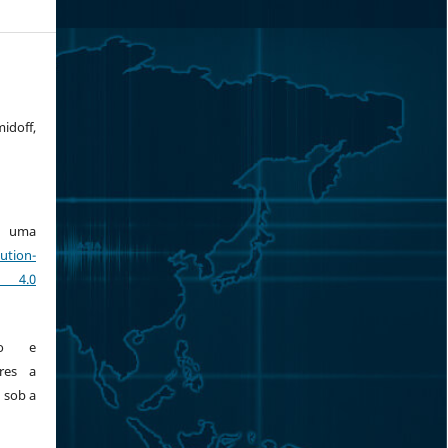
idoff,
ob uma
ution-
 4.0
ção e
res a
 sob a