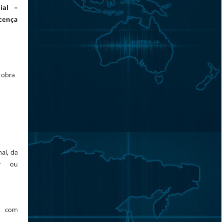
ial –
cença
a obra
al, da
or ou
a com