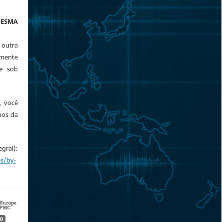
ESMA
 outra
mente
te sob
, você
mos da
ral):
es/by-
0