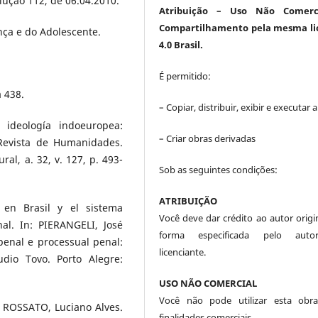
ção 112, de 06.04.2010.
Atribuição
– Uso Não Comerc
Compartilhamento pela mesma li
ança e do Adolescente.
4.0 Brasil.
É permitido:
 438.
– Copiar, distribuir, exibir e executar 
ideología indoeuropea:
– Criar obras derivadas
Revista de Humanidades.
ral, a. 32, v. 127, p. 493-
Sob as seguintes condições:
ATRIBUIÇÃO
 en Brasil y el sistema
Você deve dar crédito ao autor origin
al. In: PIERANGELI, José
forma especificada pelo aut
penal e processual penal:
licenciante.
io Tovo. Porto Alegre:
USO NÃO COMERCIAL
Você não pode utilizar esta obr
 ROSSATO, Luciano Alves.
finalidades comerciais.