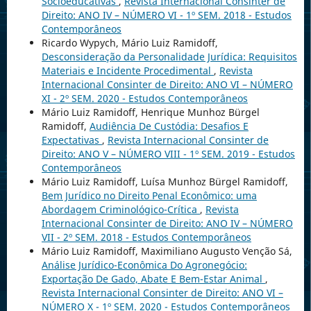
Socioeducativas
,
Revista Internacional Consinter de
Direito: ANO IV – NÚMERO VI - 1º SEM. 2018 - Estudos
Contemporâneos
Ricardo Wypych, Mário Luiz Ramidoff,
Desconsideração da Personalidade Jurídica: Requisitos
Materiais e Incidente Procedimental
,
Revista
Internacional Consinter de Direito: ANO VI – NÚMERO
XI - 2º SEM. 2020 - Estudos Contemporâneos
Mário Luiz Ramidoff, Henrique Munhoz Bürgel
Ramidoff,
Audiência De Custódia: Desafios E
Expectativas
,
Revista Internacional Consinter de
Direito: ANO V – NÚMERO VIII - 1º SEM. 2019 - Estudos
Contemporâneos
Mário Luiz Ramidoff, Luísa Munhoz Bürgel Ramidoff,
Bem Jurídico no Direito Penal Econômico: uma
Abordagem Criminológico-Crítica
,
Revista
Internacional Consinter de Direito: ANO IV – NÚMERO
VII - 2º SEM. 2018 - Estudos Contemporâneos
Mário Luiz Ramidoff, Maximiliano Augusto Venção Sá,
Análise Jurídico-Econômica Do Agronegócio:
Exportação De Gado, Abate E Bem-Estar Animal
,
Revista Internacional Consinter de Direito: ANO VI –
NÚMERO X - 1º SEM. 2020 - Estudos Contemporâneos