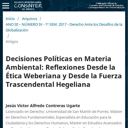
Início
/
Arquivos
/
ANO III – NÚMERO IV - 1º SEM. 2017 - Derecho Ante los Desafíos de la
Globalización
/
Artigos
Decisiones Políticas en Materia
Ambiental: Reflexiones Desde la
Ética Weberiana y Desde la Fuerza
Trascendental Hegeliana
Jesús Víctor Alfredo Contreras Ugarte
Licenciado en Derecho: Universidad de San Martín de Porres; Máster
en Derechos Fundamentales, Especialista en Educación para la
Ciudadanía y los Derechos Humanos, Máster en Estudios Avanzados