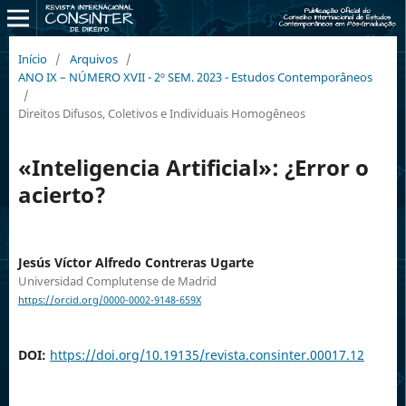
Início
/
Arquivos
/
ANO IX – NÚMERO XVII - 2º SEM. 2023 - Estudos Contemporâneos
/
Direitos Difusos, Coletivos e Individuais Homogêneos
«Inteligencia Artificial»: ¿Error o
acierto?
Jesús Víctor Alfredo Contreras Ugarte
Universidad Complutense de Madrid
https://orcid.org/0000-0002-9148-659X
DOI:
https://doi.org/10.19135/revista.consinter.00017.12