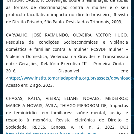
TATIANA LAGES, A Convenção sobre a eliminação de todas
as formas de discriminação contra a mulher e o seu
protocolo facultativo: impacto no direito brasileiro, Revista
de Direito Privado, São Paulo, Revista dos Tribunais, 2003.
CARVALHO, JOSÉ RAIMUNDO, OLIVEIRA, VICTOR HUGO,
Pesquisa de condições Socioeconômicas e Violência
doméstica e familiar contra a mulher PCSVDF mulher –
Violência Doméstica, Violência na Gravidez e Transmissão
entre Gerações, Relatório Executivo III – Primeira Onda –
2016, Disponível em:
<
https://www.institutomariadapenha.org.br/assets/downloads/r
Acesso em: 2 ago. 2023.
CHAGAS, KÁTIA, VIEIRA; ELIANE NOVAES, MEDEIROS;
MARCELA NOVAIS, ÁVILA; THIAGO PIEROBOM DE, Impactos
de feminicídios em familiares: saúde mental, justiça e
respeito à memória, Revista eletrônica de Direito e
Sociedade, REDES, Canoas, v. 10, n. 2, 2022, DOI