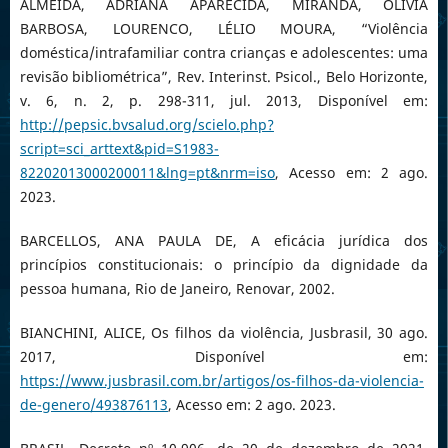
ALMEIDA, ADRIANA APARECIDA, MIRANDA, OLIVIA
BARBOSA, LOURENCO, LÉLIO MOURA, “Violência
doméstica/intrafamiliar contra crianças e adolescentes: uma
revisão bibliométrica”, Rev. Interinst. Psicol., Belo Horizonte,
v. 6, n. 2, p. 298-311, jul. 2013, Disponível em:
http://pepsic.bvsalud.org/scielo.php?
script=sci_arttext&pid=S1983-
82202013000200011&lng=pt&nrm=iso
, Acesso em: 2 ago.
2023.
BARCELLOS, ANA PAULA DE, A eficácia jurídica dos
princípios constitucionais: o princípio da dignidade da
pessoa humana, Rio de Janeiro, Renovar, 2002.
BIANCHINI, ALICE, Os filhos da violência, Jusbrasil, 30 ago.
2017, Disponível em:
https://www.jusbrasil.com.br/artigos/os-filhos-da-violencia-
de-genero/493876113
, Acesso em: 2 ago. 2023.