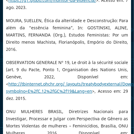
<
https://g1.globo.com/monitor-da-violencia/
>. Acesso em: 7
ago. 2023.
MOURA, SUELLEN, Ética da alteridade e Desconstrução: Para
além da “essência feminina”, In: GOSTINSKI, ALINE,
MARTINS, FERNANDA (Org.), Estudos Feministas: Por um
Direito menos Machista, Florianópolis, Empório do Direito,
2016.
OBSERVATION GENERALE Nº 19, Le droit à la sécurité sociale
(art. 9 du Pacte, Ponto 1, Organisation des Nations Unis,
Genève, 2022, Disponível em:
<
http://tbinternet.ohchr.org/_layouts/treatybodyexternal/Down
symbolno=E%2fC.12%2fGC%2f19&Lang=en
>, Acesso em: 29
dez. 2015.
ONU MULHERES BRASIL, Diretrizes Nacionais para
Investigar, Processar e Julgar com Perspectiva de Gênero as
Mortes Violentas de mulheres – Feminicídios, Brasília, ONU
Mulheres, 2016, Disponível em: