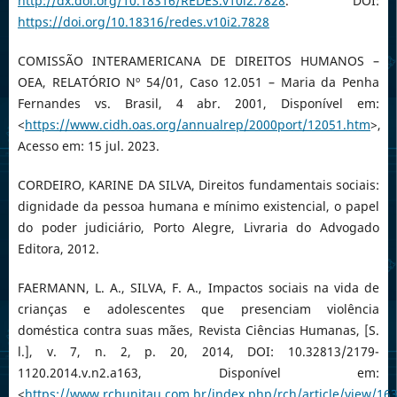
http://dx.doi.org/10.18316/REDES.v10i2.7828
. DOI:
https://doi.org/10.18316/redes.v10i2.7828
COMISSÃO INTERAMERICANA DE DIREITOS HUMANOS –
OEA, RELATÓRIO Nº 54/01, Caso 12.051 – Maria da Penha
Fernandes vs. Brasil, 4 abr. 2001, Disponível em:
<
https://www.cidh.oas.org/annualrep/2000port/12051.htm
>,
Acesso em: 15 jul. 2023.
CORDEIRO, KARINE DA SILVA, Direitos fundamentais sociais:
dignidade da pessoa humana e mínimo existencial, o papel
do poder judiciário, Porto Alegre, Livraria do Advogado
Editora, 2012.
FAERMANN, L. A., SILVA, F. A., Impactos sociais na vida de
crianças e adolescentes que presenciam violência
doméstica contra suas mães, Revista Ciências Humanas, [S.
l.], v. 7, n. 2, p. 20, 2014, DOI: 10.32813/2179-
1120.2014.v.n2.a163, Disponível em:
<
https://www.rchunitau.com.br/index.php/rch/article/view/16