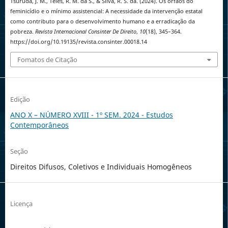
Tsuruda, J. M., Teles, R. M. da S., & Silva, R. S. da. (2024). Os órfãos do
feminicídio e o mínimo assistencial: A necessidade da intervenção estatal
como contributo para o desenvolvimento humano e a erradicação da
pobreza.
Revista Internacional Consinter De Direito
,
10
(18), 345–364.
https://doi.org/10.19135/revista.consinter.00018.14
Fomatos de Citação
Edição
ANO X – NÚMERO XVIII - 1º SEM. 2024 - Estudos
Contemporâneos
Seção
Direitos Difusos, Coletivos e Individuais Homogêneos
Licença