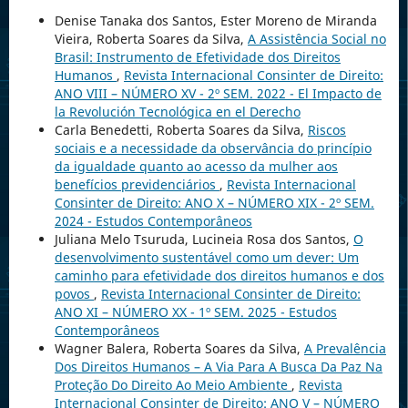
Denise Tanaka dos Santos, Ester Moreno de Miranda
Vieira, Roberta Soares da Silva,
A Assistência Social no
Brasil: Instrumento de Efetividade dos Direitos
Humanos
,
Revista Internacional Consinter de Direito:
ANO VIII – NÚMERO XV - 2º SEM. 2022 - El Impacto de
la Revolución Tecnológica en el Derecho
Carla Benedetti, Roberta Soares da Silva,
Riscos
sociais e a necessidade da observância do princípio
da igualdade quanto ao acesso da mulher aos
benefícios previdenciários
,
Revista Internacional
Consinter de Direito: ANO X – NÚMERO XIX - 2º SEM.
2024 - Estudos Contemporâneos
Juliana Melo Tsuruda, Lucineia Rosa dos Santos,
O
desenvolvimento sustentável como um dever: Um
caminho para efetividade dos direitos humanos e dos
povos
,
Revista Internacional Consinter de Direito:
ANO XI – NÚMERO XX - 1º SEM. 2025 - Estudos
Contemporâneos
Wagner Balera, Roberta Soares da Silva,
A Prevalência
Dos Direitos Humanos – A Via Para A Busca Da Paz Na
Proteção Do Direito Ao Meio Ambiente
,
Revista
Internacional Consinter de Direito: ANO V – NÚMERO