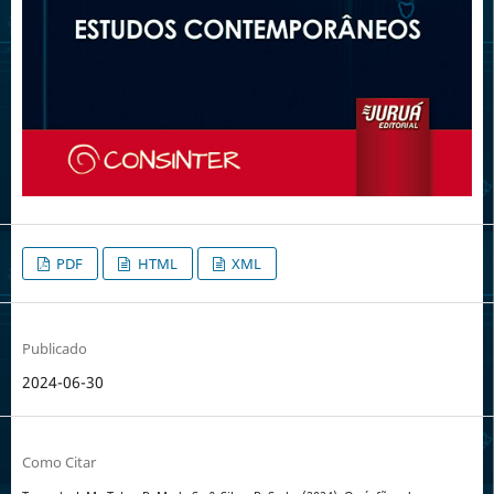
PDF
HTML
XML
Publicado
2024-06-30
Como Citar