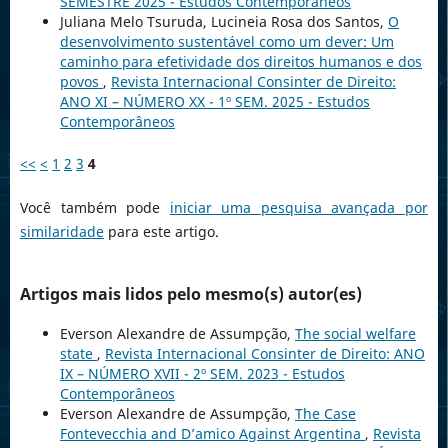
SEMESTRE 2025 - Estudos Contemporâneos
Juliana Melo Tsuruda, Lucineia Rosa dos Santos,
O
desenvolvimento sustentável como um dever: Um
caminho para efetividade dos direitos humanos e dos
povos
,
Revista Internacional Consinter de Direito:
ANO XI – NÚMERO XX - 1º SEM. 2025 - Estudos
Contemporâneos
<<
<
1
2
3
4
Você também pode
iniciar uma pesquisa avançada por
similaridade
para este artigo.
Artigos mais lidos pelo mesmo(s) autor(es)
Everson Alexandre de Assumpção,
The social welfare
state
,
Revista Internacional Consinter de Direito: ANO
IX – NÚMERO XVII - 2º SEM. 2023 - Estudos
Contemporâneos
Everson Alexandre de Assumpção,
The Case
Fontevecchia and D’amico Against Argentina
,
Revista