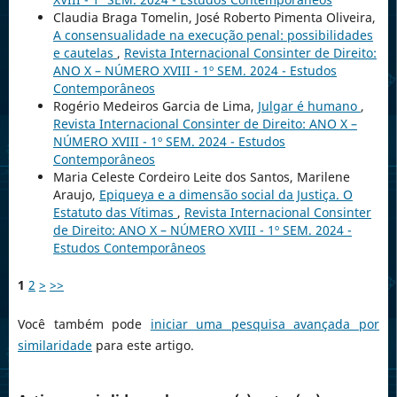
Claudia Braga Tomelin, José Roberto Pimenta Oliveira,
A consensualidade na execução penal: possibilidades
e cautelas
,
Revista Internacional Consinter de Direito:
ANO X – NÚMERO XVIII - 1º SEM. 2024 - Estudos
Contemporâneos
Rogério Medeiros Garcia de Lima,
Julgar é humano
,
Revista Internacional Consinter de Direito: ANO X –
NÚMERO XVIII - 1º SEM. 2024 - Estudos
Contemporâneos
Maria Celeste Cordeiro Leite dos Santos, Marilene
Araujo,
Epiqueya e a dimensão social da Justiça. O
Estatuto das Vítimas
,
Revista Internacional Consinter
de Direito: ANO X – NÚMERO XVIII - 1º SEM. 2024 -
Estudos Contemporâneos
1
2
>
>>
Você também pode
iniciar uma pesquisa avançada por
similaridade
para este artigo.