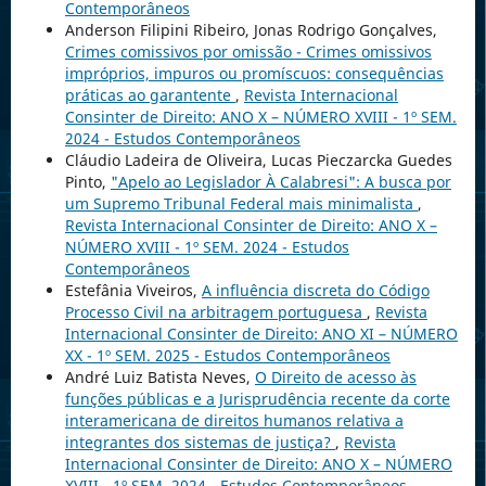
Contemporâneos
Anderson Filipini Ribeiro, Jonas Rodrigo Gonçalves,
Crimes comissivos por omissão - Crimes omissivos
impróprios, impuros ou promíscuos: consequências
práticas ao garantente
,
Revista Internacional
Consinter de Direito: ANO X – NÚMERO XVIII - 1º SEM.
2024 - Estudos Contemporâneos
Cláudio Ladeira de Oliveira, Lucas Pieczarcka Guedes
Pinto,
"Apelo ao Legislador À Calabresi": A busca por
um Supremo Tribunal Federal mais minimalista
,
Revista Internacional Consinter de Direito: ANO X –
NÚMERO XVIII - 1º SEM. 2024 - Estudos
Contemporâneos
Estefânia Viveiros,
A influência discreta do Código
Processo Civil na arbitragem portuguesa
,
Revista
Internacional Consinter de Direito: ANO XI – NÚMERO
XX - 1º SEM. 2025 - Estudos Contemporâneos
André Luiz Batista Neves,
O Direito de acesso às
funções públicas e a Jurisprudência recente da corte
interamericana de direitos humanos relativa a
integrantes dos sistemas de justiça?
,
Revista
Internacional Consinter de Direito: ANO X – NÚMERO
XVIII - 1º SEM. 2024 - Estudos Contemporâneos