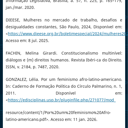
Informação Legislativa, Brasília, a. 57, n. 225, p. 165–179,
jan./mar. 2020.
DIEESE, Mulheres no mercado de trabalho, desafios e
desigualdades constantes, São Paulo, 2024, Disponível em:
<
https://www.dieese.org.br/boletimespecial/2024/mulheres20
Acesso em: 8 jul. 2025.
FACHIN, Melina Girardi. Constitucionalismo multinível:
diálogos e (m) direitos humanos. Revista Ibéri-ca do Direito.
ISSN, v. 2184, p. 7487, 2020.
GONZALEZ, Lélia. Por um feminismo afro-latino-americano.
In: Caderno de Formação Política do Círculo Palmarino, n. 1,
2011. Disponível em:
<
https://edisciplinas.usp.br/pluginfile.php/271077/mod_
resource/content/1/Por%20um%20feminismo%20Afro-
latino-americano.pdf>. Acesso em: 11 jan. 2026.