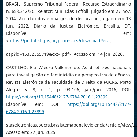
BRASIL. Supremo Tribunal Federal. Recurso Extraordinário
n. 658.312/SC. Relator: Min. Dias Toffoli. Julgado em 27 nov.
2014. Acórdão dos embargos de declaração julgado em 13
jun. 2022. Diário da Justiça Eletrônico, Brasília, DF.
Disponível em:
<
https://portal.stf.jus.br/processos/downloadPeca
.
asp?id=15352555719&ext=.pdf>. Acesso em: 14 jan. 2026.
CASTILHO, Ela Wiecko Volkmer de. As diretrizes nacionais
para investigação do feminicídio na perspec-tiva de gênero.
Revista Eletrônica da Faculdade de Direito da PUCRS, Porto
Alegre, v. 8, n. 1, p. 93-106, jan./jun. 2016, DOI:
https://doi.org/10.15448/2177-6784.2016.1.23899
,
Disponível em: DOI:
https://doi.org/10.15448/2177-
6784.2016.1.23899
staseletronicas.pucrs.br/sistemapenaleviolencia/article/view/2
Acesso em: 27 jun. 2025.