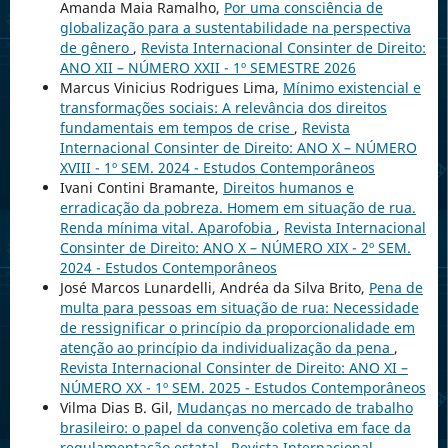
Amanda Maia Ramalho,
Por uma consciência de
globalização para a sustentabilidade na perspectiva
de gênero
,
Revista Internacional Consinter de Direito:
ANO XII – NÚMERO XXII - 1º SEMESTRE 2026
Marcus Vinicius Rodrigues Lima,
Mínimo existencial e
transformações sociais: A relevância dos direitos
fundamentais em tempos de crise
,
Revista
Internacional Consinter de Direito: ANO X – NÚMERO
XVIII - 1º SEM. 2024 - Estudos Contemporâneos
Ivani Contini Bramante,
Direitos humanos e
erradicação da pobreza. Homem em situação de rua.
Renda mínima vital. Aparofobia
,
Revista Internacional
Consinter de Direito: ANO X – NÚMERO XIX - 2º SEM.
2024 - Estudos Contemporâneos
José Marcos Lunardelli, Andréa da Silva Brito,
Pena de
multa para pessoas em situação de rua: Necessidade
de ressignificar o princípio da proporcionalidade em
atenção ao princípio da individualização da pena
,
Revista Internacional Consinter de Direito: ANO XI –
NÚMERO XX - 1º SEM. 2025 - Estudos Contemporâneos
Vilma Dias B. Gil,
Mudanças no mercado de trabalho
brasileiro: o papel da convenção coletiva em face da
regulamentação estatal
,
Revista Internacional