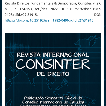
Revista Direitos Fundamentais & Democracia, Curitiba, v. 27,
n. 3, p. 124-153, set./dez. 2022. DOI: 10.25192/issn.1982-
0496.rdfd.v27i31915. DOI:
https://doi.org/10.25192/issn.1982-0496.rdfd.v27i31915