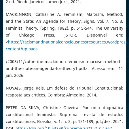
2 ed. Rio de Janeiro: Lumen Juris, 2021.
MACKINNON, Catharine A. Feminism, Marxism, Method,
and the State: An Agenda for Theory. Signs, Vol. 7, No. 3,
Feminist Theory, (Spring, 1982), p. 515-544, The University
of Chicago Press. JSTOR. Disponível em:
<
https://racismandnationalconsciousnessresources.wordpress
content/uploads
/2008/11/catherine-mackinnon-feminism-marxism-method-
and-the-state-an-agenda-for-theory1.pdf>. Acesso em: 11
jan. 2026.
NOVAIS, Jorge Reis. Em defesa do Tribunal Constitucional:
resposta aos críticos. Coimbra: Almedina, 2014.
PETER DA SILVA, Christine Oliveira. Por uma dogmática
constitucional feminista. Suprema: revista de estudos
constitucionais, Brasília, v. 1, n. 2, p. 151‑189, jul./dez. 2021.
DOI:
https://doi.org/10.53798/suprema.2021.v1.n2.a67