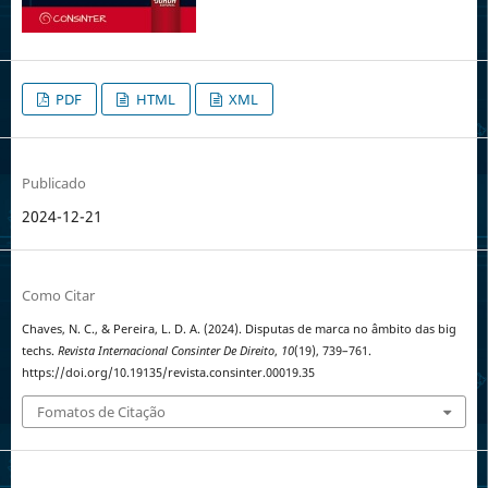
PDF
HTML
XML
Publicado
2024-12-21
Como Citar
Chaves, N. C., & Pereira, L. D. A. (2024). Disputas de marca no âmbito das big
techs.
Revista Internacional Consinter De Direito
,
10
(19), 739–761.
https://doi.org/10.19135/revista.consinter.00019.35
Fomatos de Citação