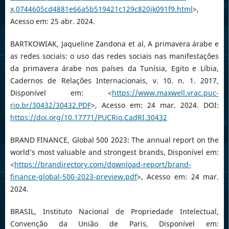
x,0744605cd4881e66a5b519421c129c820jk091f9.html
>,
Acesso em: 25 abr. 2024.
BARTKOWIAK, Jaqueline Zandona et al, A primavera árabe e
as redes sociais: o uso das redes sociais nas manifestações
da primavera árabe nos países da Tunísia, Egito e Líbia,
Cadernos de Relações Internacionais, v. 10. n. 1. 2017,
Disponível em: <
https://www.maxwell.vrac.puc-
rio.br/30432/30432.PDF
>, Acesso em: 24 mar. 2024. DOI:
https://doi.org/10.17771/PUCRio.CadRI.30432
BRAND FINANCE, Global 500 2023: The annual report on the
world’s most valuable and strongest brands, Disponível em:
<
https://brandirectory.com/download-report/brand-
finance-global-500-2023-preview.pdf
>, Acesso em: 24 mar.
2024.
BRASIL, Instituto Nacional de Propriedade Intelectual,
Convenção da União de Paris, Disponível em: