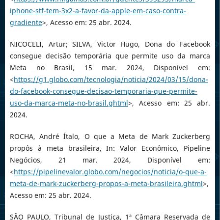
iphone-stf-tem-3x2-a-favor-da-apple-em-caso-contra-
gradiente
>, Acesso em: 25 abr. 2024.
NICOCELI, Artur; SILVA, Victor Hugo, Dona do Facebook
consegue decisão temporária que permite uso da marca
Meta no Brasil, 15 mar. 2024, Disponível em:
<
https://g1.globo.com/tecnologia/noticia/2024/03/15/dona-
do-facebook-consegue-decisao-temporaria-que-permite-
uso-da-marca-meta-no-brasil.ghtml
>, Acesso em: 25 abr.
2024.
ROCHA, André Ítalo, O que a Meta de Mark Zuckerberg
propôs à meta brasileira, In: Valor Econômico, Pipeline
Negócios, 21 mar. 2024, Disponível em:
<
https://pipelinevalor.globo.com/negocios/noticia/o-que-a-
meta-de-mark-zuckerberg-propos-a-meta-brasileira.ghtml
>,
Acesso em: 25 abr. 2024.
SÃO PAULO, Tribunal de Justiça, 1ª Câmara Reservada de