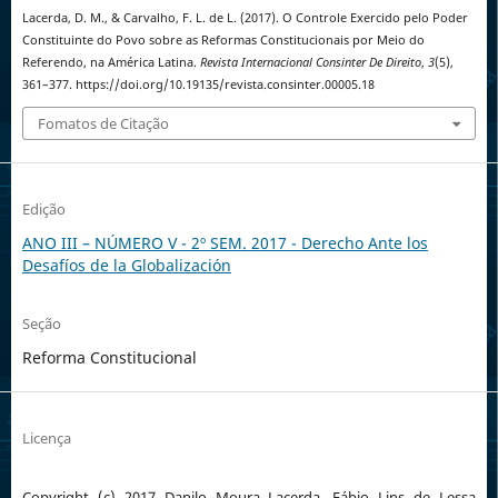
Lacerda, D. M., & Carvalho, F. L. de L. (2017). O Controle Exercido pelo Poder
Constituinte do Povo sobre as Reformas Constitucionais por Meio do
Referendo, na América Latina.
Revista Internacional Consinter De Direito
,
3
(5),
361–377. https://doi.org/10.19135/revista.consinter.00005.18
Fomatos de Citação
Edição
ANO III – NÚMERO V - 2º SEM. 2017 - Derecho Ante los
Desafíos de la Globalización
Seção
Reforma Constitucional
Licença
Copyright (c) 2017 Danilo Moura Lacerda, Fábio Lins de Lessa