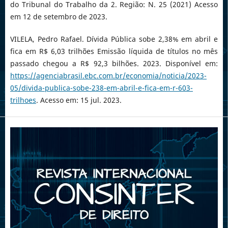
do Tribunal do Trabalho da 2. Região: N. 25 (2021) Acesso
em 12 de setembro de 2023.
VILELA, Pedro Rafael. Dívida Pública sobe 2,38% em abril e
fica em R$ 6,03 trilhões Emissão líquida de títulos no mês
passado chegou a R$ 92,3 bilhões. 2023. Disponível em:
https://agenciabrasil.ebc.com.br/economia/noticia/2023-
05/divida-publica-sobe-238-em-abril-e-fica-em-r-603-
trilhoes
. Acesso em: 15 jul. 2023.