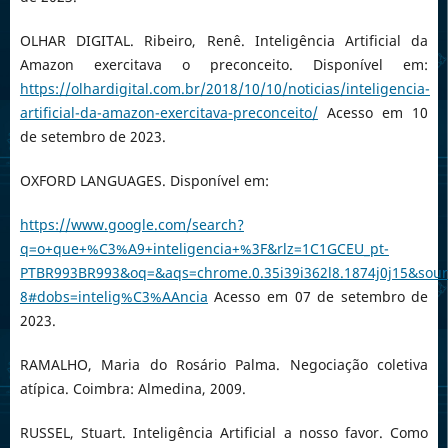
OLHAR DIGITAL. Ribeiro, Renê. Inteligência Artificial da
Amazon exercitava o preconceito. Disponível em:
https://olhardigital.com.br/2018/10/10/noticias/inteligencia-
artificial-da-amazon-exercitava-preconceito/
Acesso em 10
de setembro de 2023.
OXFORD LANGUAGES. Disponível em:
https://www.google.com/search?
q=o+que+%C3%A9+inteligencia+%3F&rlz=1C1GCEU_pt-
PTBR993BR993&oq=&aqs=chrome.0.35i39i362l8.1874j0j15&sou
8#dobs=intelig%C3%AAncia
Acesso em 07 de setembro de
2023.
RAMALHO, Maria do Rosário Palma. Negociação coletiva
atípica. Coimbra: Almedina, 2009.
RUSSEL, Stuart. Inteligência Artificial a nosso favor. Como