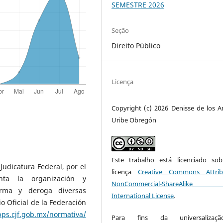
SEMESTRE 2026
Seção
Direito Público
Licença
Copyright (c) 2026 Denisse de los A
Uribe Obregón
Este trabalho está licenciado s
udicatura Federal, por el
licença
Creative Commons Attrib
ta la organización y
NonCommercial-ShareAlike
orma y deroga diversas
International License
.
o Oficial de la Federación
pps.cjf.gob.mx/normativa/
Para fins da universaliza