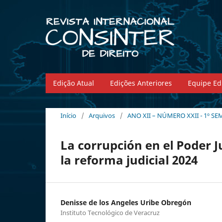
Edição Atual
Edições Anteriores
Equipe Edi
Início
/
Arquivos
/
ANO XII – NÚMERO XXII - 1º SE
La corrupción en el Poder J
la reforma judicial 2024
Denisse de los Angeles Uribe Obregón
Instituto Tecnológico de Veracruz