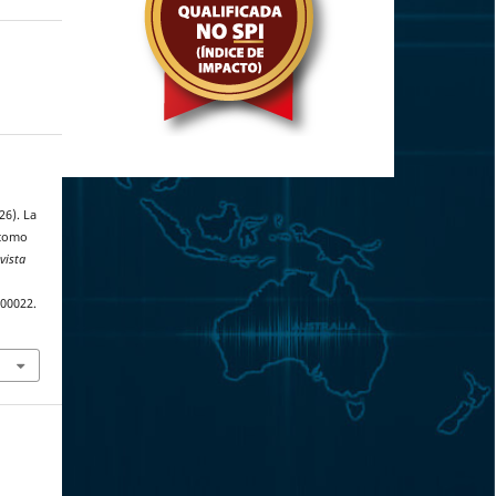
26). La
 como
vista
.00022.