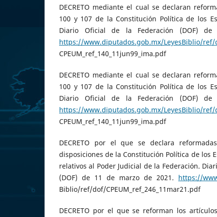
DECRETO mediante el cual se declaran reformad
100 y 107 de la Constitución Política de los 
Diario Oficial de la Federación (DOF) d
https://www.diputados.gob.mx/LeyesBiblio/ref/
CPEUM_ref_140_11jun99_ima.pdf
DECRETO mediante el cual se declaran reformad
100 y 107 de la Constitución Política de los 
Diario Oficial de la Federación (DOF) d
https://www.diputados.gob.mx/LeyesBiblio/ref/
CPEUM_ref_140_11jun99_ima.pdf
DECRETO por el que se declara reformadas 
disposiciones de la Constitución Política de los
relativos al Poder Judicial de la Federación. Diar
(DOF) de 11 de marzo de 2021.
https://ww
Biblio/ref/dof/CPEUM_ref_246_11mar21.pdf
DECRETO por el que se reforman los artículos