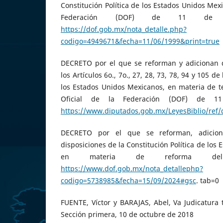
Constitución Política de los Estados Unidos Mexi
Federación (DOF) de 11 de 
https://dof.gob.mx/nota_detalle.php?
codigo=4949671&fecha=11/06/1999&print=true
DECRETO por el que se reforman y adicionan d
los Artículos 6o., 7o., 27, 28, 73, 78, 94 y 105 de
los Estados Unidos Mexicanos, en materia de t
Oficial de la Federación (DOF) de 1
https://www.diputados.gob.mx/LeyesBiblio/ref
DECRETO por el que se reforman, adicion
disposiciones de la Constitución Política de los
en materia de reforma del 
https://www.dof.gob.mx/nota_detallephp?
codigo=5738985&fecha=15/09/2024#gsc
. tab=0
FUENTE, Víctor y BARAJAS, Abel, Va Judicatura
Sección primera, 10 de octubre de 2018