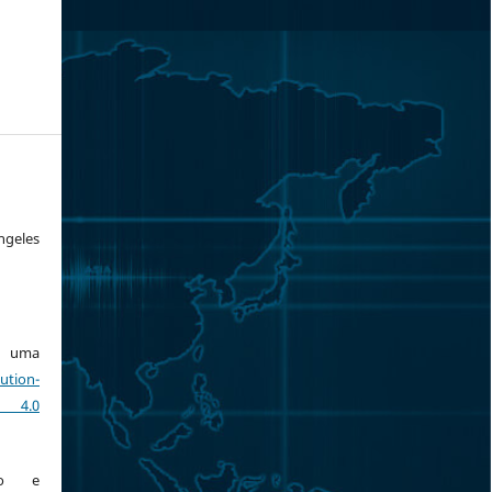
ngeles
ob uma
ution-
 4.0
ção e