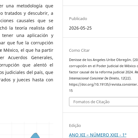
ser una metodología que
 tratados y descubrir, a
Publicado
laciones causales que se
hó la teoría realista del
2026-05-25
 tener una aplicación y
nar que fue la corrupción
 México, el que ha partir
Como Citar
er Acuerdos Generales,
Denisse de los Angeles Uribe Obregón. (20
orrupción que alentó el
corrupción en el Poder Judicial de México
os judiciales del país, que
factor causal de la reforma judicial 2024.
Re
Internacional Consinter De Direito
,
12
(22).
trados y jueces hasta con
https://doi.org/10.19135/revista.consinter
15
Fomatos de Citação
Edição
ANO XII – NÚMERO XXII - 1º