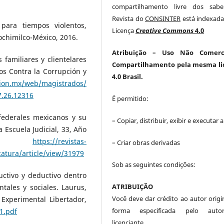
compartilhamento livre dos sabe
Revista do
CONSINTER
está indexada
para tiempos violentos,
Licença
Creative Commons
4.0
chimilco-México, 2016.
Atribuição
– Uso Não Comerc
familiares y clientelares
Compartilhamento pela mesma li
os Contra la Corrupción y
4.0 Brasil.
cion.mx/web/magistrados/
7.26.12316
É permitido:
 federales mexicanos y su
– Copiar, distribuir, exibir e executar 
a Escuela Judicial, 33, Año
.
https://revistas-
– Criar obras derivadas
atura/article/view/31979
Sob as seguintes condições:
ctivo y deductivo dentro
ATRIBUIÇÃO
tales y sociales. Laurus,
Você deve dar crédito ao autor origin
Experimental Libertador,
forma especificada pelo aut
1.pdf
licenciante.