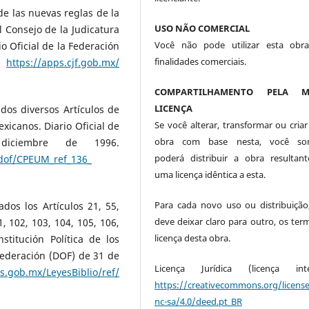
e las nuevas reglas de la
USO NÃO COMERCIAL
l Consejo de la Judicatura
Você não pode utilizar esta obr
io Oficial de la Federación
finalidades comerciais.
.
https://apps.cjf.gob.mx/
COMPARTILHAMENTO PELA M
LICENÇA
os diversos Artículos de
Se você alterar, transformar ou criar
exicanos. Diario Oficial de
obra com base nesta, você so
iciembre de 1996.
poderá distribuir a obra resultan
/dof/CPEUM_ref_136_
uma licença idêntica a esta.
Para cada novo uso ou distribuição
os los Artículos 21, 55,
deve deixar claro para outro, os ter
01, 102, 103, 104, 105, 106,
licença desta obra.
titución Política de los
Federación (DOF) de 31 de
Licença Jurídica (licença integ
s.gob.mx/LeyesBiblio/ref/
https://creativecommons.org/licens
nc-sa/4.0/deed.pt_BR