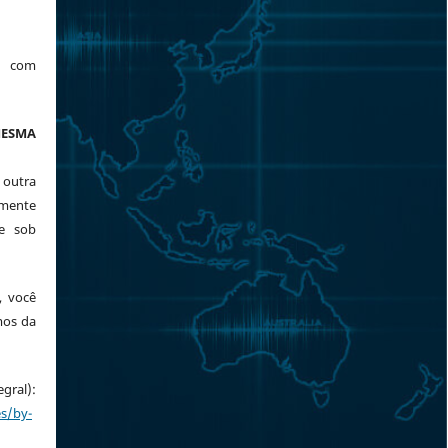
a com
ESMA
 outra
mente
te sob
, você
mos da
ral):
es/by-