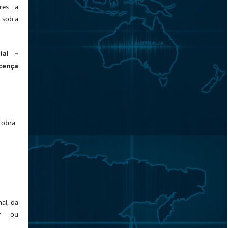
res a
 sob a
ial –
cença
a obra
al, da
or ou