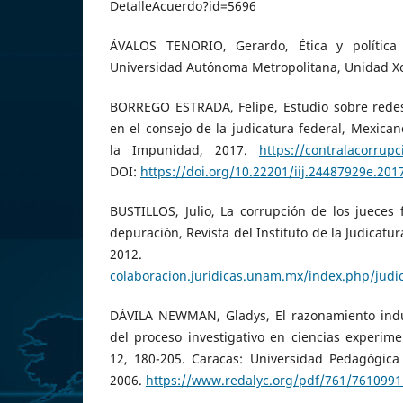
DetalleAcuerdo?id=5696
ÁVALOS TENORIO, Gerardo, Ética y política 
Universidad Autónoma Metropolitana, Unidad Xo
BORREGO ESTRADA, Felipe, Estudio sobre redes 
en el consejo de la judicatura federal, Mexican
la Impunidad, 2017.
https://contralacorrup
DOI:
https://doi.org/10.22201/iij.24487929e.201
BUSTILLOS, Julio, La corrupción de los jueces
depuración, Revista del Instituto de la Judicatur
2012
colaboracion.juridicas.unam.mx/index.php/judic
DÁVILA NEWMAN, Gladys, El razonamiento indu
del proceso investigativo en ciencias experimen
12, 180-205. Caracas: Universidad Pedagógica 
2006.
https://www.redalyc.org/pdf/761/7610991