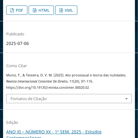
PDF
HTML
XML
Publicado
2025-07-06
Como Citar
Muniz, F., & Teixeira, D. V. M. (2025). Ato processual e teoria das nulidades.
Revista Internacional Consinter De Direito
,
11
(20), 97–110.
https://doi.org/10.19135/revista.consinter.00020.02
Fomatos de Citação
Edição
ANO XI – NÚMERO XX - 1º SEM. 2025 - Estudos
Contemporâneos