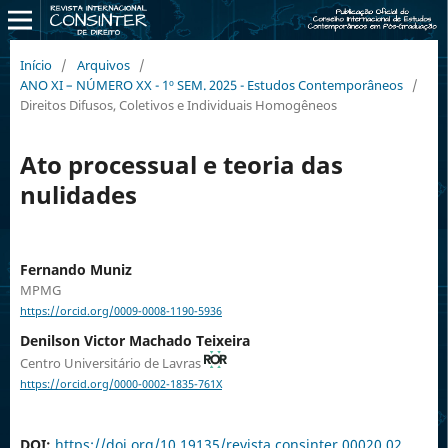
Início
/
Arquivos
/
ANO XI – NÚMERO XX - 1º SEM. 2025 - Estudos Contemporâneos
/
Direitos Difusos, Coletivos e Individuais Homogêneos
Ato processual e teoria das
nulidades
Fernando Muniz
MPMG
https://orcid.org/0009-0008-1190-5936
Denilson Victor Machado Teixeira
Centro Universitário de Lavras
https://orcid.org/0000-0002-1835-761X
DOI:
https://doi.org/10.19135/revista.consinter.00020.02