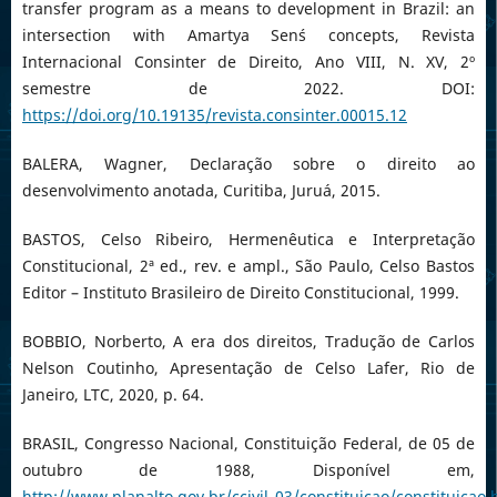
transfer program as a means to development in Brazil: an
intersection with Amartya Sen´s concepts, Revista
Internacional Consinter de Direito, Ano VIII, N. XV, 2º
semestre de 2022. DOI:
https://doi.org/10.19135/revista.consinter.00015.12
BALERA, Wagner, Declaração sobre o direito ao
desenvolvimento anotada, Curitiba, Juruá, 2015.
BASTOS, Celso Ribeiro, Hermenêutica e Interpretação
Constitucional, 2ª ed., rev. e ampl., São Paulo, Celso Bastos
Editor – Instituto Brasileiro de Direito Constitucional, 1999.
BOBBIO, Norberto, A era dos direitos, Tradução de Carlos
Nelson Coutinho, Apresentação de Celso Lafer, Rio de
Janeiro, LTC, 2020, p. 64.
BRASIL, Congresso Nacional, Constituição Federal, de 05 de
outubro de 1988, Disponível em,
http://www.planalto.gov.br/ccivil_03/constituicao/constituicao