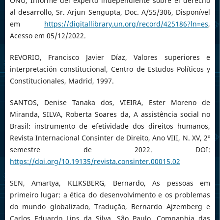
ONU, Informe del experto independiente sobre el derecho
al desarrollo, Sr. Arjun Sengupta, Doc. A/55/306, Disponível
em
https://digitallibrary.un.org/record/425186?ln=es
,
Acesso em 05/12/2022.
REVORIO, Francisco Javier Díaz, Valores superiores e
interpretación constitucional, Centro de Estudos Políticos y
Constitucionales, Madrid, 1997.
SANTOS, Denise Tanaka dos, VIEIRA, Ester Moreno de
Miranda, SILVA, Roberta Soares da, A assistência social no
Brasil: instrumento de efetividade dos direitos humanos,
Revista Internacional Consinter de Direito, Ano VIII, N. XV, 2º
semestre de 2022. DOI:
https://doi.org/10.19135/revista.consinter.00015.02
SEN, Amartya, KLIKSBERG, Bernardo, As pessoas em
primeiro lugar: a ética do desenvolvimento e os problemas
do mundo globalizado, Tradução, Bernardo Ajzemberg e
Carlos Eduardo Lins da Silva, São Paulo, Companhia das