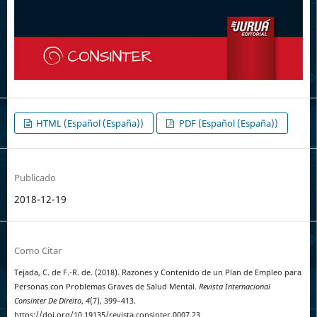
HTML (Español (España))
PDF (Español (España))
Publicado
2018-12-19
Como Citar
Tejada, C. de F.-R. de. (2018). Razones y Contenido de un Plan de Empleo para
Personas con Problemas Graves de Salud Mental.
Revista Internacional
Consinter De Direito
,
4
(7), 399–413.
https://doi.org/10.19135/revista.consinter.0007.23