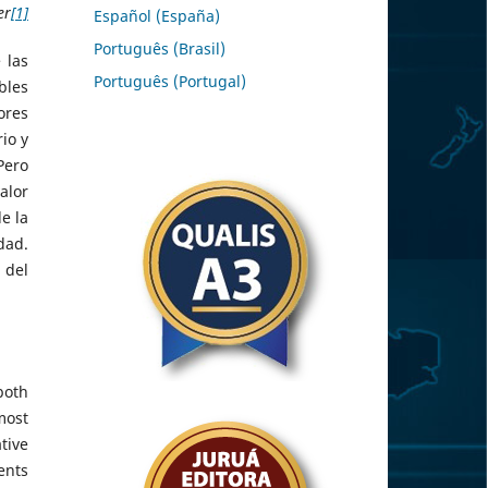
er
[1]
Español (España)
Português (Brasil)
 las
Português (Portugal)
bles
ores
io y
Pero
alor
e la
dad.
 del
both
most
tive
ents