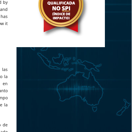
d by
 and
 has
w it
 las
o la
a en
anto
ampo
e la
o de
cado