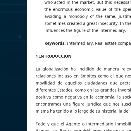
who acted in the market. But this necessa
the enormous economic value of the operat
avoiding a monopoly of the same, justifi
sometimes created a great insecurity. In the
influences the figure of the intermediary.
Keywords:
Intermediary. Real estate compa
1 INTRODUCCIÓN
La globalización ha incidido de manera rele
relaciones incluso en ámbitos como el que nos
movilidad de aquellos ciudadanos que prete
diferentes Estados, como en las grandes invers
positiva como negativa en la economía, la soc
encontramos una figura jurídica que nos susc
misma ha tenido a lo largo de su historia, la del
Todo y que el Agente o intermediario inmobil
tiempo, su figura adquirió gran relevancia e