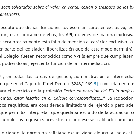
 sean solicitados sobre el valor en venta, cesión o traspaso de los b
anteriores.
cepto que dichas funciones tuviesen un carácter exclusivo, pe
ción, eran únicamente ellos, los API, quienes de manera exclusiva
ue será precisamente esta falta de mención al carácter exclusivo, la
 por parte del legislador, liberalización que de este modo permitirá
n el Colegio, fuesen reconocidos como API (siempre que cumpliesen
), pudiendo así, ejercer la función de la intermediación.
PI, en todas las tareas de gestión, administración e intermedia
orque en el Capítulo II del Decreto 3248/1969
[5]
, concretamente e
ara el ejercicio de la profesión “
estar en posesión del Título profes
demás,
estar inscrito en el Colegio correspondiente
…” La redacción
os requisitos, era considerada limitadora del ejercicio pero ad
 que permitía interpretar que quedaba excluido de la actuación 
 cumplir los requisitos previstos, no pudiese ser califiado como un 
iciendo, la norma no reflejaba exclusividad alguna, al no existir