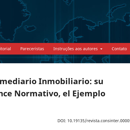
torial
Pareceristas
Instruções aos autores
Contato
rmediario Inmobiliario: su
ance Normativo, el Ejemplo
DOI: 10.19135/revista.consinter.0000