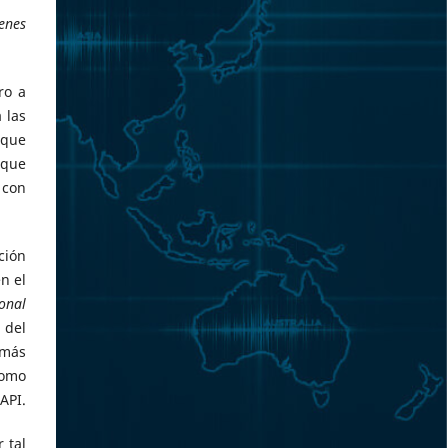
ienes
ro a
 las
 que
 que
 con
ción
n el
ional
 del
emás
como
API.
 tal