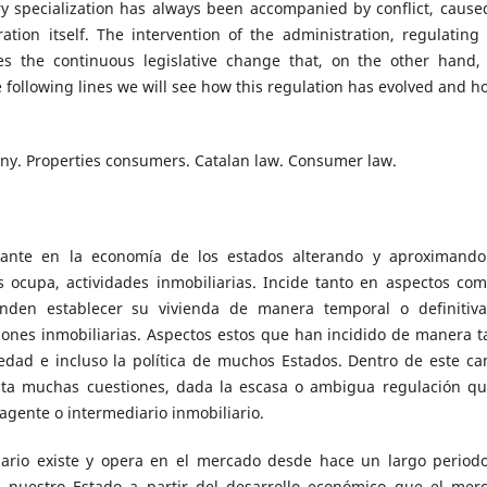
ry specialization has always been accompanied by conflict, cause
ion itself. The intervention of the administration, regulating
es the continuous legislative change that, on the other hand,
 following lines we will see how this regulation has evolved and ho
ny. Properties consumers. Catalan law. Consumer law.
vante en la economía de los estados alterando y aproximando
 ocupa, actividades inmobiliarias. Incide tanto en aspectos com
nden establecer su vivienda de manera temporal o definitiv
iones inmobiliarias. Aspectos estos que han incidido de manera t
iedad e incluso la política de muchos Estados. Dentro de este c
ita muchas cuestiones, dada la escasa o ambigua regulación qu
 agente o intermediario inmobiliario.
iario existe y opera en el mercado desde hace un largo period
n nuestro Estado a partir del desarrollo económico que el mer