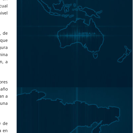
cual
ivel
, de
 que
gura
mina
n, a
ores
 año
an a
guna
0 de
a en