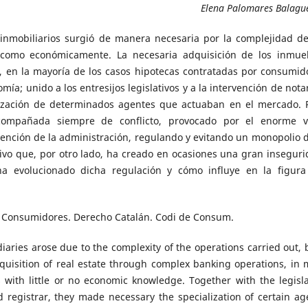
Elena Palomares Balagu
 inmobiliarios surgió de manera necesaria por la complejidad de
l como económicamente. La necesaria adquisición de los inmue
 en la mayoría de los casos hipotecas contratadas por consumid
a; unido a los entresijos legislativos y a la intervención de notar
alización de determinados agentes que actuaban en el mercado. 
acompañada siempre de conflicto, provocado por el enorme v
vención de la administración, regulando y evitando un monopolio d
tivo que, por otro lado, ha creado en ocasiones una gran inseguri
a evolucionado dicha regulación y cómo influye en la figura
. Consumidores. Derecho Catalán. Codi de Consum.
iaries arose due to the complexity of the operations carried out, 
quisition of real estate through complex banking operations, in 
ith little or no economic knowledge. Together with the legisla
d registrar, they made necessary the specialization of certain ag