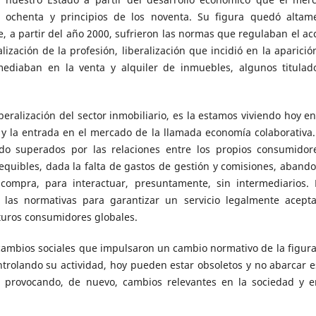
s ochenta y principios de los noventa. Su figura quedó altam
e, a partir del año 2000, sufrieron las normas que regulaban el ac
lización de la profesión, liberalización que incidió en la aparició
ediaban en la venta y alquiler de inmuebles, algunos titulad
beralización del sector inmobiliario, es la estamos viviendo hoy en
 y la entrada en el mercado de la llamada economía colaborativa.
ndo superados por las relaciones entre los propios consumidor
equibles, dada la falta de gastos de gestión y comisiones, aband
 compra, para interactuar, presuntamente, sin intermediarios. 
r las normativas para garantizar un servicio legalmente acepta
turos consumidores globales.
 cambios sociales que impulsaron un cambio normativo de la figura
ntrolando su actividad, hoy pueden estar obsoletos y no abarcar e
 provocando, de nuevo, cambios relevantes en la sociedad y e