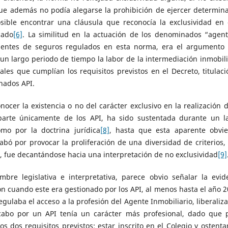
que además no podía alegarse la prohibición de ejercer determin
osible encontrar una cláusula que reconocía la exclusividad en 
cado
[6]
. La similitud en la actuación de los denominados “agent
 agentes de seguros regulados en esta norma, era el argumento
un largo periodo de tiempo la labor de la intermediación inmobili
les que cumplían los requisitos previstos en el Decreto, titulaci
nados API.
nocer la existencia o no del carácter exclusivo en la realización d
 parte únicamente de los API, ha sido sustentada durante un l
mo por la doctrina jurídica
[8]
, hasta que esta aparente obvi
abó por provocar la proliferación de una diversidad de criterios,
, fue decantándose hacia una interpretación de no exclusividad
[9]
re legislativa e interpretativa, parece obvio señalar la evid
ón cuando este era gestionado por los API, al menos hasta el año 2
gulaba el acceso a la profesión del Agente Inmobiliario, liberaliz
a cabo por un API tenía un carácter más profesional, dado que 
os dos requisitos previstos: estar inscrito en el Colegio y ostenta