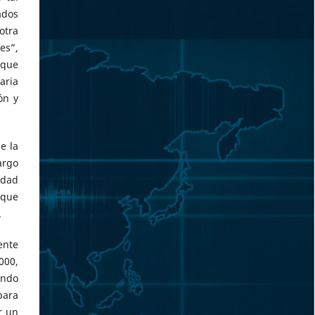
ados
otra
es”,
 que
aria
ón y
e la
argo
edad
 que
.
ente
000,
ando
para
r un