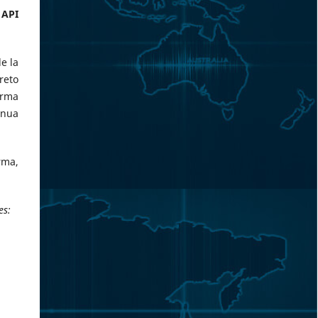
 API
e la
reto
orma
inua
rma,
es: