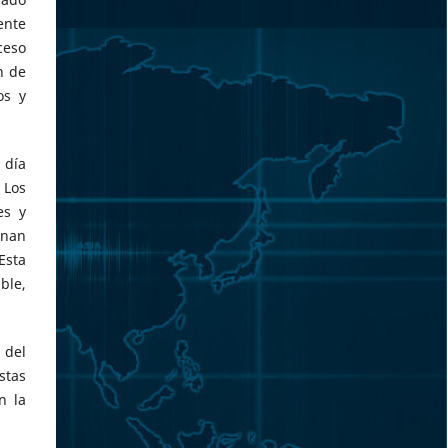
ente
ceso
n de
os y
 día
 Los
es y
onan
Esta
ble,
 del
stas
n la