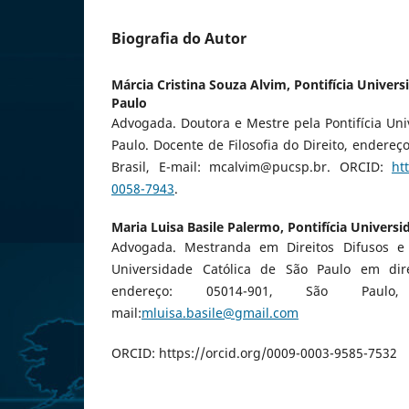
Biografia do Autor
Márcia Cristina Souza Alvim,
Pontifícia Univers
Paulo
Advogada. Doutora e Mestre pela Pontifícia Uni
Paulo. Docente de Filosofia do Direito, endereç
Brasil, E-mail: mcalvim@pucsp.br. ORCID:
ht
0058-7943
.
Maria Luisa Basile Palermo,
Pontifícia Universi
Advogada. Mestranda em Direitos Difusos e C
Universidade Católica de São Paulo em direi
endereço: 05014-901, São Paulo
mail:
mluisa.basile@gmail.com
ORCID: https://orcid.org/0009-0003-9585-7532