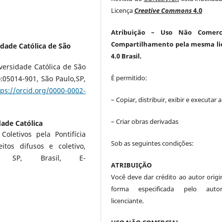
Licença
Creative Commons
4.0
Atribuição
– Uso Não Comerc
Compartilhamento pela mesma li
idade Católica de São
4.0 Brasil.
versidade Católica de São
É permitido:
o:05014-901, São Paulo,SP,
tps://orcid.org/0000-0002-
– Copiar, distribuir, exibir e executar 
– Criar obras derivadas
dade Católica
oletivos pela Pontifícia
Sob as seguintes condições:
tos difusos e coletivo,
, SP, Brasil, E-
ATRIBUIÇÃO
Você deve dar crédito ao autor origin
forma especificada pelo aut
licenciante.