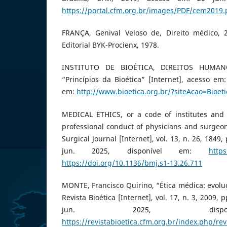
https://portal.cfm.org.br/images/PDF/cem2019.
FRANÇA, Genival Veloso de, Direito médico, 
Editorial BYK-Procienx, 1978.
INSTITUTO DE BIOÉTICA, DIREITOS HUMA
“Princípios da Bioética” [Internet], acesso em:
em:
http://www.bioetica.org.br/?siteAcao=Bioet
MEDICAL ETHICS, or a code of institutes and
professional conduct of physicians and surgeon
Surgical Journal [Internet], vol. 13, n. 26, 1849
jun. 2025, disponível em:
https
https://doi.org/10.1136/bmj.s1-13.26.711
MONTE, Francisco Quirino, “Ética médica: evoluç
Revista Bioética [Internet], vol. 17, n. 3, 2009,
jun. 2025, dispo
https://revistabioetica.cfm.org.br/index.php/rev