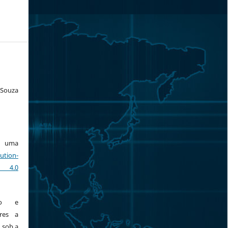
 Souza
ob uma
ution-
 4.0
ção e
res a
 sob a