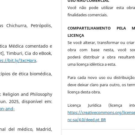
USO NÃO COMERCIAL
Você não pode utilizar esta obr
finalidades comerciais.
s Chichurra, Petrópolis,
COMPARTILHAMENTO PELA M
LICENÇA
Se você alterar, transformar ou criar
tica Médica comentado e
obra com base nesta, você so
], Timburi, Cia do eBook,
poderá distribuir a obra resultan
ps://bit.ly/3xcHprx
.
uma licença idêntica a esta.
ípios de ética biomédica,
Para cada novo uso ou distribuição
deve deixar claro para outro, os ter
licença desta obra.
: Religion and Philosophy
 jun. 2025, disponível em:
Licença Jurídica (licença integ
on-and-
https://creativecommons.org/licens
nc-sa/4.0/deed.pt_BR
nal del médico, Madrid,