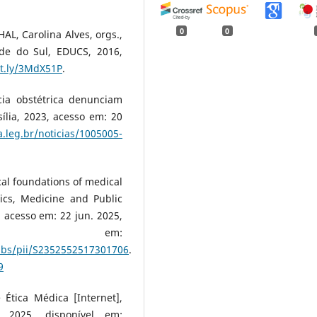
0
0
L, Carolina Alves, orgs.,
nde do Sul, EDUCS, 2016,
it.ly/3MdX51P
.
ia obstétrica denunciam
sília, 2023, acesso em: 20
.leg.br/noticias/1005005-
l foundations of medical
hics, Medicine and Public
4, acesso em: 22 jun. 2025,
l em:
/abs/pii/S2352552517301706
.
9
tica Médica [Internet],
 2025, disponível em: