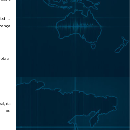
ial –
cença
a obra
al, da
or ou