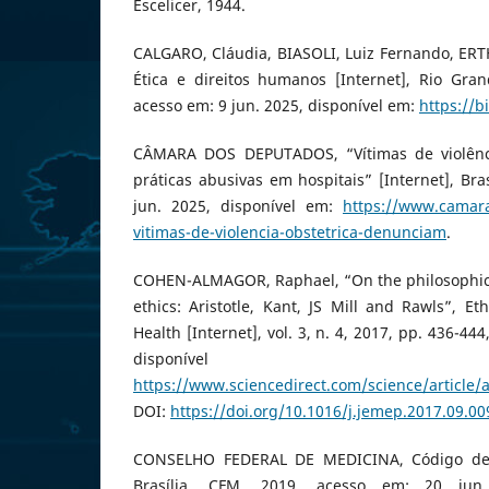
Escelicer, 1944.
CALGARO, Cláudia, BIASOLI, Luiz Fernando, ERTHA
Ética e direitos humanos [Internet], Rio Gra
acesso em: 9 jun. 2025, disponível em:
https://b
CÂMARA DOS DEPUTADOS, “Vítimas de violênc
práticas abusivas em hospitais” [Internet], Bra
jun. 2025, disponível em:
https://www.camara
vitimas-de-violencia-obstetrica-denunciam
.
COHEN-ALMAGOR, Raphael, “On the philosophica
ethics: Aristotle, Kant, JS Mill and Rawls”, Et
Health [Internet], vol. 3, n. 4, 2017, pp. 436-44
disponíve
https://www.sciencedirect.com/science/article
DOI:
https://doi.org/10.1016/j.jemep.2017.09.00
CONSELHO FEDERAL DE MEDICINA, Código de É
Brasília, CFM, 2019, acesso em: 20 jun.