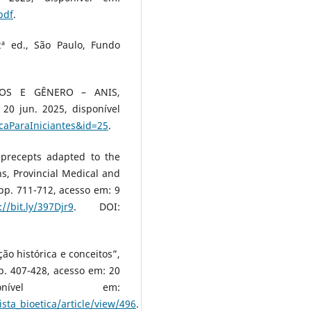
pdf
.
2ª ed., São Paulo, Fundo
NOS E GÊNERO – ANIS,
 20 jun. 2025, disponível
icaParaIniciantes&id=25
.
 precepts adapted to the
s, Provincial Medical and
, pp. 711-712, acesso em: 9
://bit.ly/397Djr9
. DOI:
ão histórica e conceitos”,
 pp. 407-428, acesso em: 20
nível em:
ista_bioetica/article/view/496
.