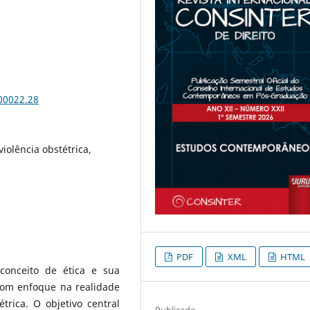
.00022.28
violência obstétrica,
PDF
XML
HTML
 conceito de ética e sua
com enfoque na realidade
trica. O objetivo central