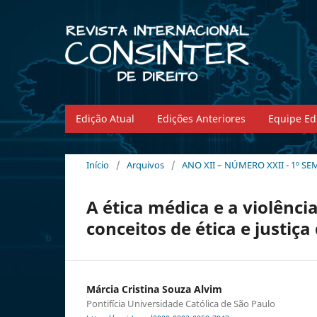
Edição Atual
Edições Anteriores
Equipe Edi
Início
/
Arquivos
/
ANO XII – NÚMERO XXII - 1º SE
A ética médica e a violência
conceitos de ética e justiça
Márcia Cristina Souza Alvim
Pontifícia Universidade Católica de São Paulo