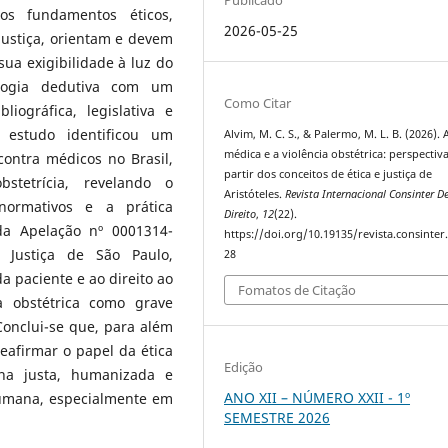
Publicado
s fundamentos éticos,
2026-05-25
 justiça, orientam e devem
ua exigibilidade à luz do
ologia dedutiva com um
Como Citar
iográfica, legislativa e
o estudo identificou um
Alvim, M. C. S., & Palermo, M. L. B. (2026). A
médica e a violência obstétrica: perspectiva
contra médicos no Brasil,
partir dos conceitos de ética e justiça de
stetrícia, revelando o
Aristóteles.
Revista Internacional Consinter D
 normativos e a prática
Direito
,
12
(22).
da Apelação nº 0001314-
https://doi.org/10.19135/revista.consinter
e Justiça de São Paulo,
28
a paciente e ao direito ao
Fomatos de Citação
a obstétrica como grave
Conclui-se que, para além
reafirmar o papel da ética
Edição
na justa, humanizada e
ANO XII – NÚMERO XXII - 1º
humana, especialmente em
SEMESTRE 2026