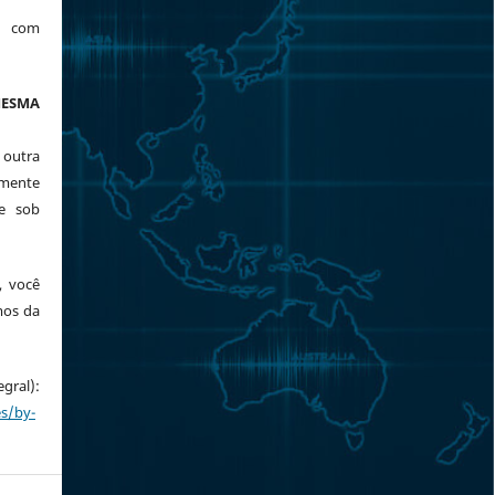
a com
ESMA
 outra
mente
te sob
, você
mos da
ral):
es/by-