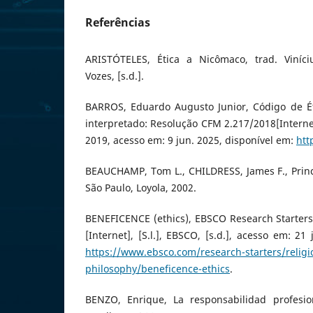
Referências
ARISTÓTELES, Ética a Nicômaco, trad. Viníciu
Vozes, [s.d.].
BARROS, Eduardo Augusto Junior, Código de É
interpretado: Resolução CFM 2.217/2018[Internet
2019, acesso em: 9 jun. 2025, disponível em:
htt
BEAUCHAMP, Tom L., CHILDRESS, James F., Princ
São Paulo, Loyola, 2002.
BENEFICENCE (ethics), EBSCO Research Starters
[Internet], [S.l.], EBSCO, [s.d.], acesso em: 21
https://www.ebsco.com/research-starters/religi
philosophy/beneficence-ethics
.
BENZO, Enrique, La responsabilidad profesio