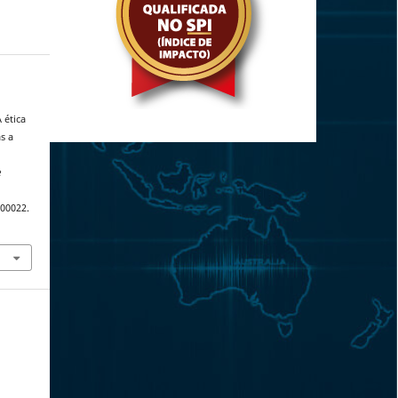
 ética
s a
e
.00022.