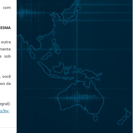
a com
ESMA
 outra
mente
te sob
, você
mos da
ral):
es/by-