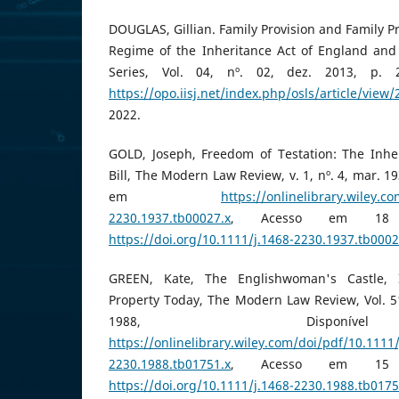
DOUGLAS, Gillian. Family Provision and Family Pr
Regime of the Inheritance Act of England and 
Series, Vol. 04, nº. 02, dez. 2013, p. 
https://opo.iisj.net/index.php/osls/article/view/
2022.
GOLD, Joseph, Freedom of Testation: The Inher
Bill, The Modern Law Review, v. 1, nº. 4, mar. 1
em
https://onlinelibrary.wiley.c
2230.1937.tb00027.x
, Acesso em 18 
https://doi.org/10.1111/j.1468-2230.1937.tb0002
GREEN, Kate, The Englishwoman's Castle, I
Property Today, The Modern Law Review, Vol. 51,
1988, Dispon
https://onlinelibrary.wiley.com/doi/pdf/10.1111/
2230.1988.tb01751.x
, Acesso em 15 
https://doi.org/10.1111/j.1468-2230.1988.tb0175