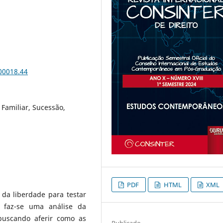
.00018.44
 Familiar, Sucessão,
PDF
HTML
XML
 da liberdade para testar
, faz-se uma análise da
 buscando aferir como as