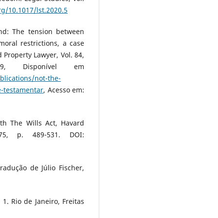
rg/10.1017/lst.2020.5
nd: The tension between
ral restrictions, a case
 Property Lawyer, Vol. 84,
, Disponível em
blications/not-the-
e-testamentar
, Acesso em:
th The Wills Act, Havard
75, p. 489-531. DOI:
radução de Júlio Fischer,
1. Rio de Janeiro, Freitas