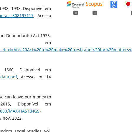
1938, 1938, Disponível em
0
0
ion-act-808197117
, Acesso
and Dependants) Act 1975.
ível em
63#:~:text=An%20Act%20to%20make%20fresh,and%20for%20matters
, 1660, Disponível em
/data.pdf
, Acesso em 14
we can leave our money to
2015, Disponível em
178080/MAX-HASTINGS-
9 nov. 2022.
edom. Legal Studies, vol.