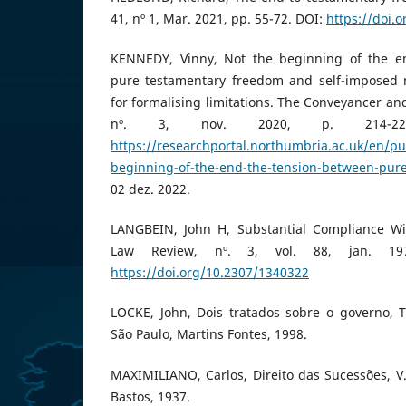
41, nº 1, Mar. 2021, pp. 55-72. DOI:
https://doi.o
KENNEDY, Vinny, Not the beginning of the e
pure testamentary freedom and self-imposed mo
for formalising limitations. The Conveyancer and
nº. 3, nov. 2020, p. 214-229
https://researchportal.northumbria.ac.uk/en/pu
beginning-of-the-end-the-tension-between-pur
02 dez. 2022.
LANGBEIN, John H, Substantial Compliance Wi
Law Review, nº. 3, vol. 88, jan. 19
https://doi.org/10.2307/1340322
LOCKE, John, Dois tratados sobre o governo, T
São Paulo, Martins Fontes, 1998.
MAXIMILIANO, Carlos, Direito das Sucessões, V. 
Bastos, 1937.