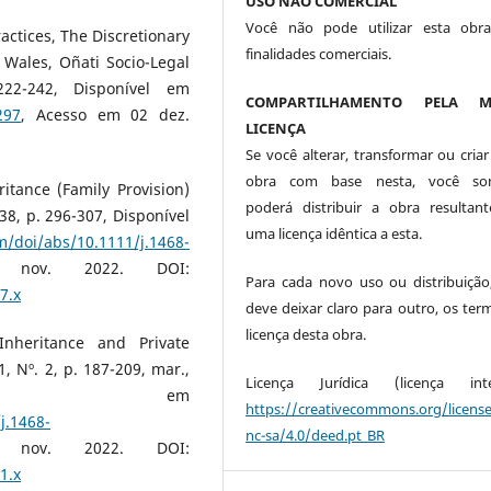
USO NÃO COMERCIAL
Você não pode utilizar esta obr
actices, The Discretionary
finalidades comerciais.
Wales, Oñati Socio-Legal
222-242, Disponível em
COMPARTILHAMENTO PELA M
297
, Acesso em 02 dez.
LICENÇA
Se você alterar, transformar ou criar
obra com base nesta, você so
itance (Family Provision)
poderá distribuir a obra resultan
938, p. 296-307, Disponível
uma licença idêntica a esta.
om/doi/abs/10.1111/j.1468-
nov. 2022. DOI:
Para cada novo uso ou distribuição
7.x
deve deixar claro para outro, os ter
licença desta obra.
nheritance and Private
 Nº. 2, p. 187-209, mar.,
Licença Jurídica (licença integ
ível em
https://creativecommons.org/licens
j.1468-
nc-sa/4.0/deed.pt_BR
nov. 2022. DOI:
1.x