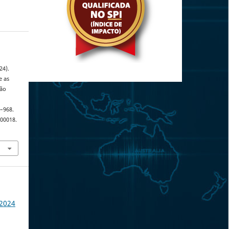
24).
e as
ção
7–968.
.00018.
 2024