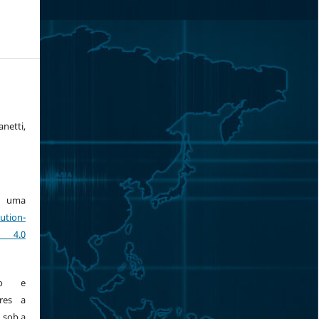
netti,
ob uma
ution-
 4.0
ção e
res a
 sob a