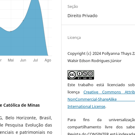
Seção
Direito Privado
Licença
Copyright (c) 2024 Pollyanna Thays Za
Walsir Edson Rodrigues Júnior
Este trabalho está licenciado s
licença
Creative Commons Attrib
NonCommercial-ShareAlike
e Católica de Minas
International License
.
 Belo Horizonte, Brasil,
Para fins da universaliza
e Pesquisa Evolução das
compartilhamento livre dos sabe
stenciais e patrimoniais no
Revista do
CONSINTER
está indexada