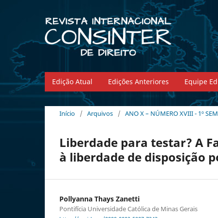
Edição Atual
Edições Anteriores
Equipe Edi
Início
/
Arquivos
/
ANO X – NÚMERO XVIII - 1º SEM
Liberdade para testar? A Fa
à liberdade de disposição 
Pollyanna Thays Zanetti
Pontifícia Universidade Católica de Minas Gerais