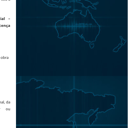
ial –
cença
a obra
al, da
or ou