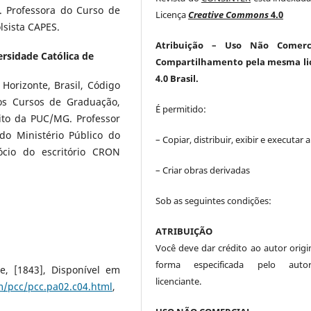
. Professora do Curso de
Licença
Creative Commons
4.0
lsista CAPES.
Atribuição
– Uso Não Comerc
ersidade Católica de
Compartilhamento pela mesma li
4.0 Brasil.
Horizonte, Brasil, Código
nos Cursos de Graduação,
É permitido:
ito da PUC/MG. Professor
do Ministério Público do
– Copiar, distribuir, exibir e executar 
sócio do escritório CRON
– Criar obras derivadas
Sob as seguintes condições:
ATRIBUIÇÃO
Você deve dar crédito ao autor origin
forma especificada pelo aut
e, [1843], Disponível em
licenciante.
m/pcc/pcc.pa02.c04.html
,