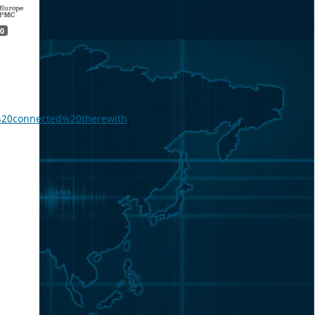
0
%20connected%20therewith
,