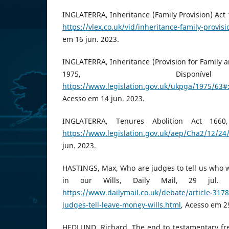
INGLATERRA, Inheritance (Family Provision) Act 
https://vlex.co.uk/vid/inheritance-family-provis
em 16 jun. 2023.
INGLATERRA, Inheritance (Provision for Family 
1975, Dispon
https://www.legislation.gov.uk/ukpga/1975/
Acesso em 14 jun. 2023.
INGLATERRA, Tenures Abolition Act 1660
https://www.legislation.gov.uk/aep/Cha2/12/24
jun. 2023.
HASTINGS, Max, Who are judges to tell us who 
in our Wills, Daily Mail, 29 jul. 
https://www.dailymail.co.uk/debate/article-3
judges-tell-leave-money-wills.html
, Acesso em 2
HEDLUND, Richard, The end to testamentary fre