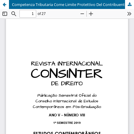
Competenza Tributaria Come Limite Protettivo Del Contribuente