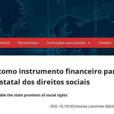
torial
Pareceristas
Instruções aos autores
Contato
 como instrumento financeiro pa
statal dos direitos sociais
ble the state provision of social rights
DOI: 10.19135/revista.consinter.0002