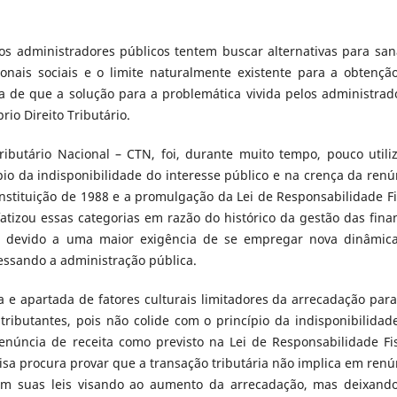
s administradores públicos tentem buscar alternativas para san
onais sociais e o limite naturalmente existente para a obtençã
sa de que a solução para a problemática vivida pelos administrad
io Direito Tributário.
ributário Nacional – CTN, foi, durante muito tempo, pouco utili
ípio da indisponibilidade do interesse público e na crença da renú
Constituição de 1988 e a promulgação da Lei de Responsabilidade Fi
fatizou essas categorias em razão do histórico da gestão das fina
s, devido a uma maior exigência de se empregar nova dinâmic
essando a administração pública.
da e apartada de fatores culturais limitadores da arrecadação para
 tributantes, pois não colide com o princípio da indisponibilidad
núncia de receita como previsto na Lei de Responsabilidade Fis
isa procura provar que a transação tributária não implica em renú
ram suas leis visando ao aumento da arrecadação, mas deixand