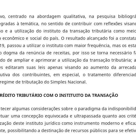
o, centrado na abordagem qualitativa, na pesquisa bibliográ
tegradas à temática, no sentido de contribuir com reflexões visan
ão e a utilização do instituto da transação tributária como mei
econômico e social do país. O resultado alcançado foi a constat
9, passou a utilizar o instituto com maior frequência, mas os est
 dogma da renúncia de receitas, por isso se torna necessário f
o de ampliar e aprimorar a utilização da transação tributária; 
ntes editaram suas leis apenas visando ao aumento da arrecad
tiva dos contribuintes, em especial, o tratamento diferencia
regime de tributação do Simples Nacional.
CRÉDITO TRIBUTÁRIO COM O INSTITUITO DA TRANSAÇÃO
 tecer algumas considerações sobre o paradigma da indisponibili
petuar uma concepção equivocada e ultrapassada quanto aos crité
ização deste instituto jurídico como instrumento moderno e efica
, possibilitando a destinação de recursos públicos para se efetiv