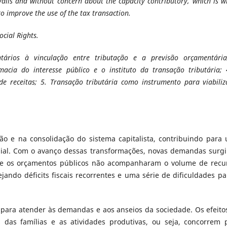
revails and without concern about the capacity contributory, which is 
to improve the use of the tax transaction.
ocial Rights.
tários à vinculação entre tributação e a previsão orçamentária
macia do interesse público e o instituto da transação tributária; 
de receitas; 5. Transação tributária como instrumento para viabiliz
o e na consolidação do sistema capitalista, contribuindo para
ial. Com o avanço dessas transformações, novas demandas surg
ue os orçamentos públicos não acompanharam o volume de recu
jando déficits fiscais recorrentes e uma série de dificuldades pa
 para atender às demandas e aos anseios da sociedade. Os efeito
das famílias e as atividades produtivas, ou seja, concorrem 