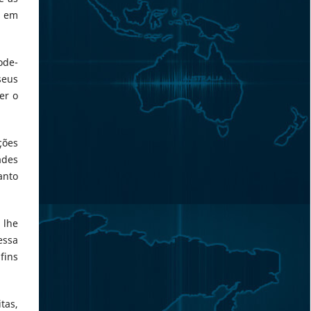
s em
ode-
seus
er o
ções
ades
anto
 lhe
essa
fins
tas,