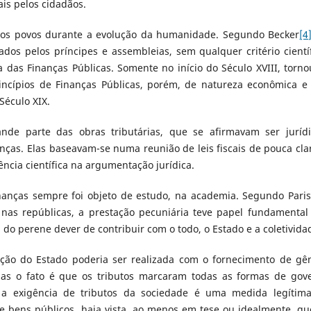
ais pelos cidadãos.
 dos povos durante a evolução da humanidade. Segundo Becker
[4
os pelos príncipes e assembleias, sem qualquer critério científ
 das Finanças Públicas. Somente no início do Século XVIII, torno
rincípios de Finanças Públicas, porém, de natureza econômica e
Século XIX.
ande parte das obras tributárias, que se afirmavam ser jurídi
nças. Elas baseavam-se numa reunião de leis fiscais de pouca cla
ência científica na argumentação jurídica.
inanças sempre foi objeto de estudo, na academia. Segundo Paris
nas repúblicas, a prestação pecuniária teve papel fundamental
 do perene dever de contribuir com o todo, o Estado e a coletivida
ão do Estado poderia ser realizada com o fornecimento de gê
mas o fato é que os tributos marcaram todas as formas de gov
e a exigência de tributos da sociedade é uma medida legítim
e bens públicos, haja vista, ao menos em tese ou idealmente, qu