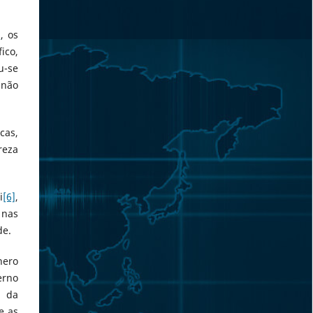
]
, os
ico,
u-se
 não
cas,
reza
i
[6]
,
 nas
de.
nero
erno
a da
e as