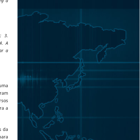
why a
; 3.
4. A
ar a
 uma
iram
rsos
ra a
s da
para