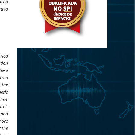
ação
tiva
 used
ution
hese
from
e tax
hesis
their
ical-
 and
 more
f the