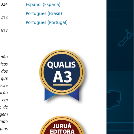
2024
Español (España)
Português (Brasil)
0218
Português (Portugal)
5617
e não
icas
 dos
 que
deste
ação
a em
o de
agem
studo
ípios