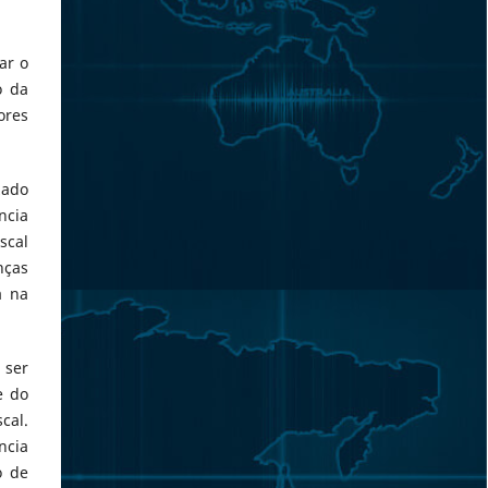
ar o
o da
ores
zado
ncia
scal
nças
a na
 ser
e do
cal.
ncia
o de