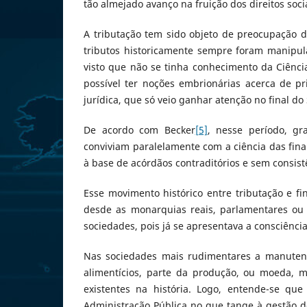
tão almejado avanço na fruição dos direitos soci
A tributação tem sido objeto de preocupação
tributos historicamente sempre foram manipulad
visto que não se tinha conhecimento da Ciência
possível ter noções embrionárias acerca de p
jurídica, que só veio ganhar atenção no final do 
De acordo com Becker
[5]
, nesse período, gr
conviviam paralelamente com a ciência das fina
à base de acórdãos contraditórios e sem consist
Esse movimento histórico entre tributação e f
desde as monarquias reais, parlamentares ou 
sociedades, pois já se apresentava a consciência
Nas sociedades mais rudimentares a manutenç
alimentícios, parte da produção, ou moeda, 
existentes na história. Logo, entende-se qu
Administração Pública no que tange à gestão d