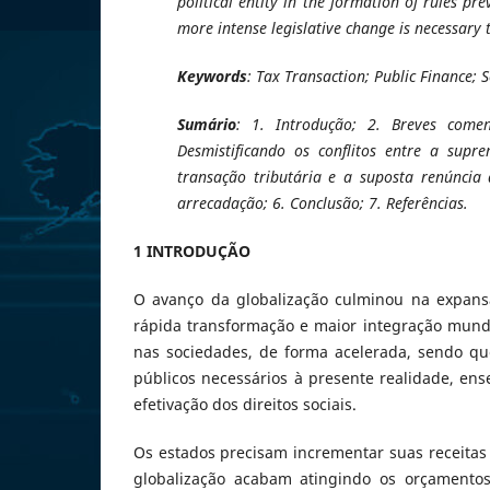
political entity in the formation of rules p
more intense legislative change is necessary 
Keywords
: Tax Transaction; Public Finance; S
Sumário
: 1. Introdução; 2. Breves comen
Desmistificando os conflitos entre a supre
transação tributária e a suposta renúncia 
arrecadação; 6. Conclusão; 7. Referências.
1 INTRODUÇÃO
O avanço da globalização culminou na expansã
rápida transformação e maior integração mund
nas sociedades, de forma acelerada, sendo q
públicos necessários à presente realidade, ense
efetivação dos direitos sociais.
Os estados precisam incrementar suas receitas
globalização acabam atingindo os orçamentos 