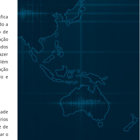
fica
do a
o de
ação
ados
azer
além
ação
do e
dade
rios
z de
ar o