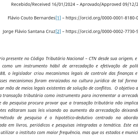
Recebido/Received 16/01/2024 – Aprovado/Approved 09/12/
Flávio Couto Bernardes
[1]
– https://orcid.org/0000-0001-8180-
Jorge Flávio Santana Cruz
[2]
– https://orcid.org/0000-0002-7730-
ário presente no Código Tributário Nacional – CTN desde sua origem, 
os como um instrumento hábil de arrecadação e efetivação de polít
988, o legislador criou mecanismos legais de controle das finanças e
ses mecanismos foram enraizados na cultura jurídica de tal forma
 mão de meios legais existentes de solução de conflitos. O objetivo 
 da transação tributária como instrumento para incrementar a arrecad
tese da pesquisa procura provar que a transação tributária não implic
antes editaram suas leis visando ao aumento da arrecadação deixand
 método de pesquisa é o hipotético-dedutivo centrado na abord
zada em livros, periódicos e pesquisas integradas a temática. Este e
tilizar o instituto com maior frequência, mas que os estados e munic