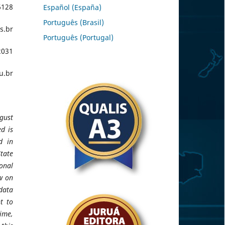
6128
Español (España)
Português (Brasil)
s.br
Português (Portugal)
2031
u.br
ugust
d is
d in
State
onal
aw on
data
t to
rime,