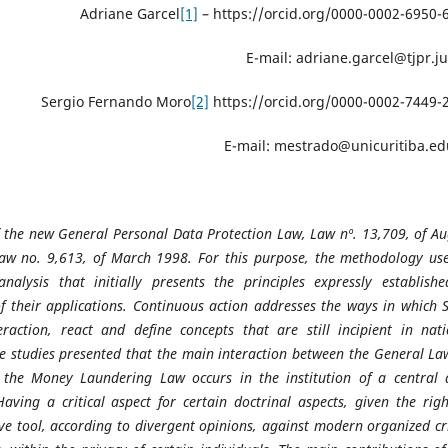
Adriane Garcel
[1]
– https://orcid.org/0000-0002-6950-
E-mail: adriane.garcel@tjpr.ju
Sergio Fernando Moro
[2]
https://orcid.org/0000-0002-7449-
E-mail: mestrado@unicuritiba.ed
of the new General Personal Data Protection Law, Law nº. 13,709, of A
w no. 9,613, of March 1998. For this purpose, the methodology use
analysis that initially presents the principles expressly establishe
of their applications. Continuous action addresses the ways in which 
raction, react and define concepts that are still incipient in nati
 the studies presented that the main interaction between the General L
 the Money Laundering Law occurs in the institution of a central 
aving a critical aspect for certain doctrinal aspects, given the righ
ive tool, according to divergent opinions, against modern organized c