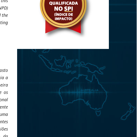
this
ANPD)
 the
ating
gosto
ia a
neira
e os
onal
tente
 uma
ntes
iões
o da