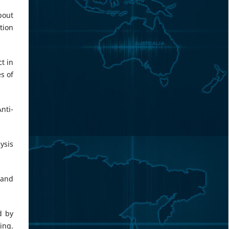
bout
tion
t in
s of
nti-
ysis
 and
d by
ing.