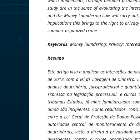
which implements, through detailed problems, 
study are in the sense of evaluating the inter
and the Money Laundering Law will carry out, 
implications this brings to the right to privacy
complex organized crime.
Keywords
: Money laundering; Privacy; Interest
Resumo
Este artigo visa a analisar as interações da n
de 2018, com a lei de Lavagem de Dinheiro, L
análise doutrinária, jurisprudencial e quanti
expressa na legislação processual, e curtas 
tribunais Estados, já mais familiarizados co
ainda são incipientes. Como resultados, conclu
entre a Lei Geral de Proteção de Dados Pess
autoridade central de monitoramento de da
doutrinárias, visto o direito à privacidade 
divergentes, contra o crime organizado m