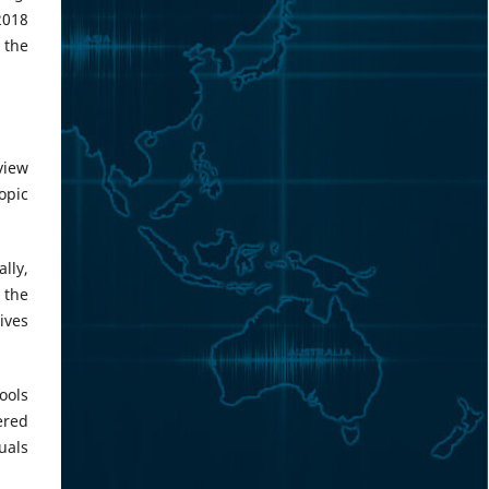
2018
 the
view
opic
lly,
 the
lives
ools
ered
uals