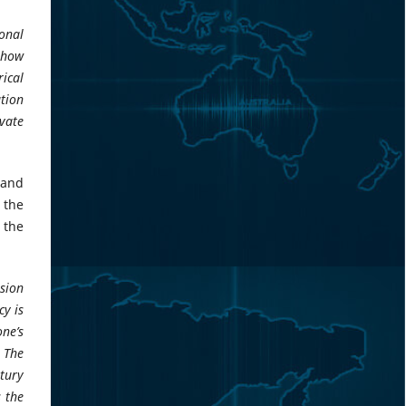
onal
d how
rical
ation
ivate
 and
 the
 the
usion
cy is
one’s
 The
ntury
 the