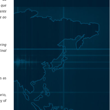
s que
ente
 e ao
ring
inal
s as
rio,
y of