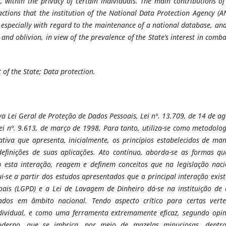
within the privacy of certain individuals. The main contributions of 
actions that the institution of the National Data Protection Agency (
especially with regard to the maintenance of a national database, and
 and oblivion, in view of the prevalence of the State’s interest in comb
 of the State; Data protection.
ova Lei Geral de Proteção de Dados Pessoais, Lei nº. 13.709, de 14 de a
ei nº. 9.613, de março de 1998. Para tanto, utiliza-se como metodolog
tativa que apresenta, inicialmente, os princípios estabelecidos de ma
definições de suas aplicações. Ato contínuo, aborda-se as formas qu
m esta interação, reagem e definem conceitos que na legislação naci
i-se a partir dos estudos apresentados que a principal interação exis
oais (LGPD) e a Lei de Lavagem de Dinheiro dá-se na instituição de
dos em âmbito nacional. Tendo aspecto crítico para certas verte
individual, e como uma ferramenta extremamente eficaz, segundo opin
oderno, que se imbrica, por meio de mazelas minuciosas, dentr