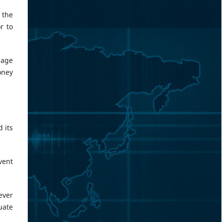
 the
r to
lage
oney
 its
vent
ever
uate