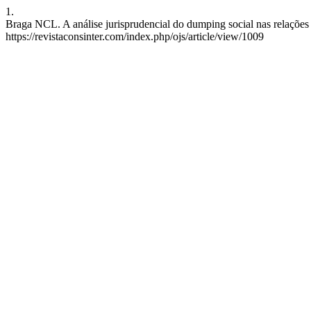
1.
Braga NCL. A análise jurisprudencial do dumping social nas relações t
https://revistaconsinter.com/index.php/ojs/article/view/1009