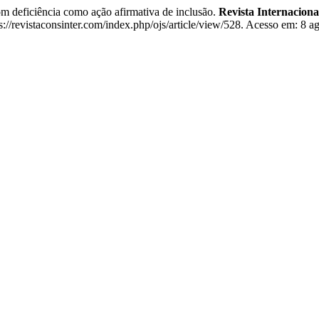
ficiência como ação afirmativa de inclusão.
Revista Internaciona
://revistaconsinter.com/index.php/ojs/article/view/528. Acesso em: 8 a