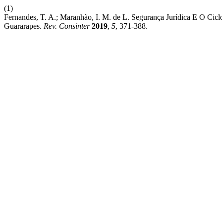
(1)
Fernandes, T. A.; Maranhão, I. M. de L. Segurança Jurídica E O C
Guararapes.
Rev. Consinter
2019
,
5
, 371-388.