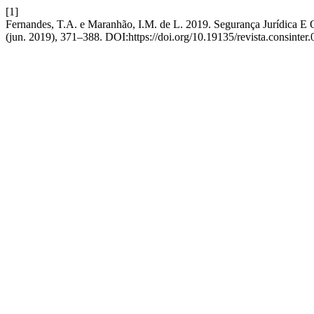
[1]
Fernandes, T.A. e Maranhão, I.M. de L. 2019. Segurança Jurídica 
(jun. 2019), 371–388. DOI:https://doi.org/10.19135/revista.consinter