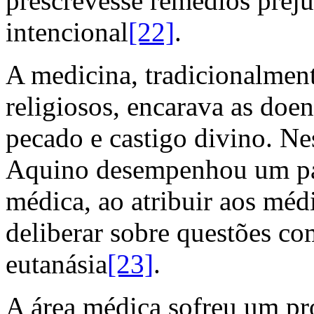
prescrevesse remédios preju
intencional
[22]
.
A medicina, tradicionalmen
religiosos, encarava as doe
pecado e castigo divino. N
Aquino desempenhou um pape
médica, ao atribuir aos méd
deliberar sobre questões c
eutanásia
[23]
.
A área médica sofreu um pr